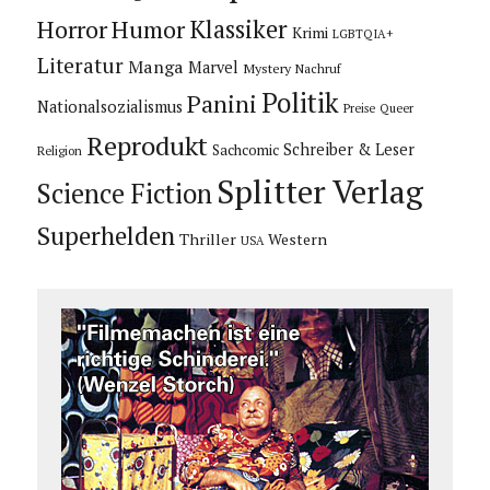
Horror
Humor
Klassiker
Krimi
LGBTQIA+
Literatur
Manga
Marvel
Mystery
Nachruf
Politik
Panini
Nationalsozialismus
Preise
Queer
Reprodukt
Schreiber & Leser
Sachcomic
Religion
Splitter Verlag
Science Fiction
Superhelden
Thriller
Western
USA