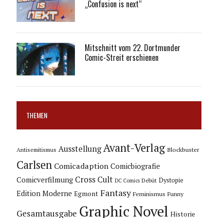
„Confusion is next“
Mitschnitt vom 22. Dortmunder
Comic-Streit erschienen
THEMEN
Avant-Verlag
Ausstellung
Blockbuster
Antisemitismus
Carlsen
Comicadaption
Comicbiografie
Cross Cult
Comicverfilmung
Dystopie
Debüt
DC Comics
Fantasy
Edition Moderne
Egmont
Feminismus
Funny
Graphic Novel
Gesamtausgabe
Historie