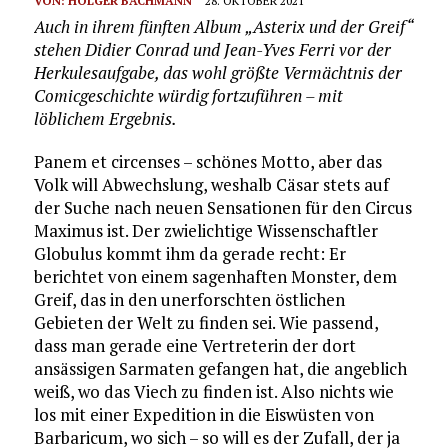
VON:
HOLGER BACHMANN
28. OKTOBER 2021
Auch in ihrem fünften Album „Asterix und der Greif“
stehen Didier Conrad und Jean-Yves Ferri vor der
Herkulesaufgabe, das wohl größte Vermächtnis der
Comicgeschichte würdig fortzuführen – mit
löblichem Ergebnis.
Panem et circenses – schönes Motto, aber das
Volk will Abwechslung, weshalb Cäsar stets auf
der Suche nach neuen Sensationen für den Circus
Maximus ist. Der zwielichtige Wissenschaftler
Globulus kommt ihm da gerade recht: Er
berichtet von einem sagenhaften Monster, dem
Greif, das in den unerforschten östlichen
Gebieten der Welt zu finden sei. Wie passend,
dass man gerade eine Vertreterin der dort
ansässigen Sarmaten gefangen hat, die angeblich
weiß, wo das Viech zu finden ist. Also nichts wie
los mit einer Expedition in die Eiswüsten von
Barbaricum, wo sich – so will es der Zufall, der ja