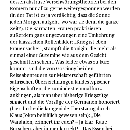
dessen abstruse Verschwörungstheorien bei den
Römern nur allzu gerne weitergesponnen werden
(in der Tat ist es ja verdächtig, dass die Sonne
jeden Morgen aufgeht, wo war sie denn die ganze
Zeit?). Die Sarmaten-Frauen praktizieren
außerdem ganz ungezwungen eine Umkehrung
der klassischen Rollenbilder: „Krieg ist eben
Frauensache!“, stampft die Königin, die mehr als
einmal einer Gutemine wie aus dem Gesicht
geschnitten scheint. Was leider etwas zu kurz
kommt, sind die von Goscinny bei den
Reiseabenteuern zur Meisterschaft geführten
satirischen Überzeichnungen landestypischer
Eigenschaften, die zumindest einmal kurz
anklingen, als man über bisherige Kriegszüge
sinniert und die Vorzüge der Germanen honoriert
(hier dürfte die kongeniale Überstzung durch
Klaus Jöken behilflich gewesen sein): „Die
Wandalen, erinnert ihr euch? – Ja klar! Raue
Burschen, aber immer korrekt! – Das Essen bei