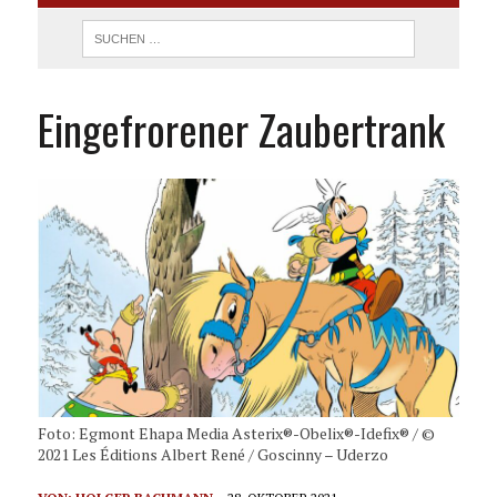
Eingefrorener Zaubertrank
Foto: Egmont Ehapa Media Asterix®-Obelix®-Idefix® / ©
2021 Les Éditions Albert René / Goscinny – Uderzo