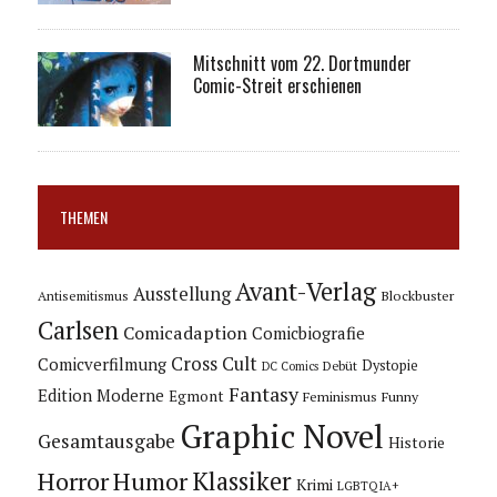
Mitschnitt vom 22. Dortmunder
Comic-Streit erschienen
THEMEN
Avant-Verlag
Ausstellung
Blockbuster
Antisemitismus
Carlsen
Comicadaption
Comicbiografie
Cross Cult
Comicverfilmung
Dystopie
Debüt
DC Comics
Fantasy
Edition Moderne
Egmont
Feminismus
Funny
Graphic Novel
Gesamtausgabe
Historie
Horror
Humor
Klassiker
Krimi
LGBTQIA+