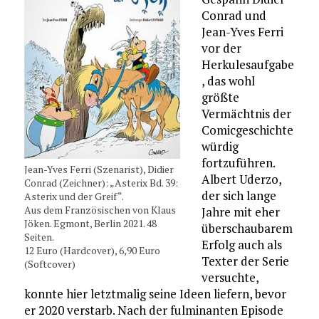
Conrad und
Jean-Yves Ferri
vor der
Herkulesaufgabe
, das wohl
größte
Vermächtnis der
Comicgeschichte
würdig
fortzuführen.
Jean-Yves Ferri (Szenarist), Didier
Albert Uderzo,
Conrad (Zeichner): „Asterix Bd. 39:
der sich lange
Asterix und der Greif“.
Aus dem Französischen von Klaus
Jahre mit eher
Jöken. Egmont, Berlin 2021. 48
überschaubarem
Seiten.
Erfolg auch als
12 Euro (Hardcover), 6,90 Euro
Texter der Serie
(Softcover)
versuchte,
konnte hier letztmalig seine Ideen liefern, bevor
er 2020 verstarb. Nach der fulminanten Episode