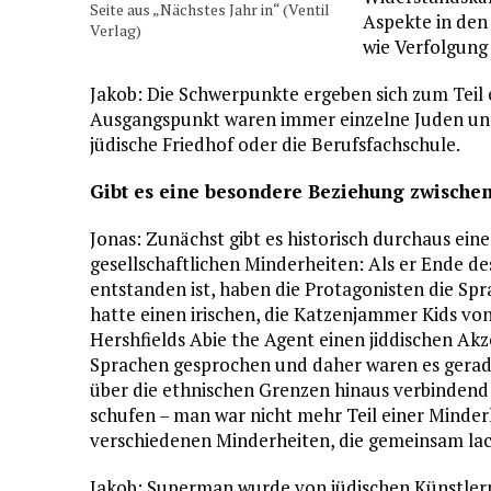
Seite aus „Nächstes Jahr in“ (Ventil
Aspekte in den 
Verlag)
wie Verfolgung 
Jakob: Die Schwerpunkte ergeben sich zum Teil 
Ausgangspunkt waren immer einzelne Juden und 
jüdische Friedhof oder die Berufsfachschule.
Gibt es eine besondere Beziehung zwischen
Jonas: Zunächst gibt es historisch durchaus e
gesellschaftlichen Minderheiten: Als er Ende de
entstanden ist, haben die Protagonisten die Sp
hatte einen irischen, die Katzenjammer Kids v
Hershfields Abie the Agent einen jiddischen Akz
Sprachen gesprochen und daher waren es gerade
über die ethnischen Grenzen hinaus verbindend
schufen – man war nicht mehr Teil einer Minderh
verschiedenen Minderheiten, die gemeinsam la
Jakob: Superman wurde von jüdischen Künstlern