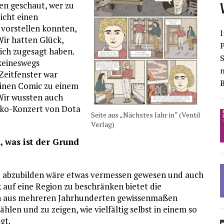
en geschaut, wer zu
icht einen
 vorstellen konnten,
I
Wir hatten Glück,
ich zugesagt haben.
S
keineswegs
 Zeitfenster war
einen Comic zu einem
Wir wussten auch
leko-Konzert von Dota
Seite aus „Nächstes Jahr in“ (Ventil
Verlag)
, was ist der Grund
te abzubilden wäre etwas vermessen gewesen und auch
 auf eine Region zu beschränken bietet die
ten aus mehreren Jahrhunderten gewissenmaßen
len und zu zeigen, wie vielfältig selbst in einem so
gt.