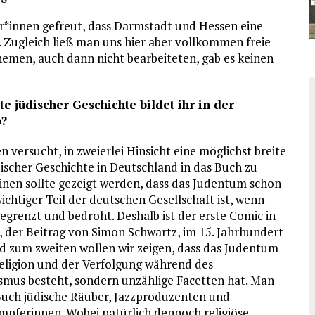
er*innen gefreut, dass Darmstadt und Hessen eine
n. Zugleich ließ man uns hier aber vollkommen freie
emen, auch dann nicht bearbeiteten, gab es keinen
e jüdischer Geschichte bildet ihr in der
b?
n versucht, in zweierlei Hinsicht eine möglichst breite
ischer Geschichte in Deutschland in das Buch zu
inen sollte gezeigt werden, dass das Judentum schon
wichtiger Teil der deutschen Gesellschaft ist, wenn
egrenzt und bedroht. Deshalb ist der erste Comic in
, der Beitrag von Simon Schwartz, im 15. Jahrhundert
nd zum zweiten wollen wir zeigen, dass das Judentum
Religion und der Verfolgung während des
ismus besteht, sondern unzählige Facetten hat. Man
 Buch jüdische Räuber, Jazzproduzenten und
pferinnen. Wobei natürlich dennoch religiöse