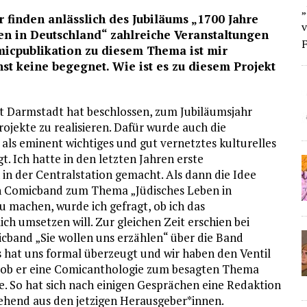
„
r finden anlässlich des Jubiläums „1700 Jahre
v
en in Deutschland“ zahlreiche Veranstaltungen
F
omicpublikation zu diesem Thema ist mir
nst keine begegnet. Wie ist es zu diesem Projekt
dt Darmstadt hat beschlossen, zum Jubiläumsjahr
ojekte zu realisieren. Dafür wurde auch die
 als eminent wichtiges und gut vernetztes kulturelles
. Ich hatte in den letzten Jahren erste
in der Centralstation gemacht. Als dann die Idee
n Comicband zum Thema „Jüdisches Leben in
u machen, wurde ich gefragt, ob ich das
ch umsetzen will. Zur gleichen Zeit erschien bei
icband „Sie wollen uns erzählen“ über die Band
s hat uns formal überzeugt und wir haben den Ventil
, ob er eine Comicanthologie zum besagten Thema
 So hat sich nach einigen Gesprächen eine Redaktion
ehend aus den jetzigen Herausgeber*innen.