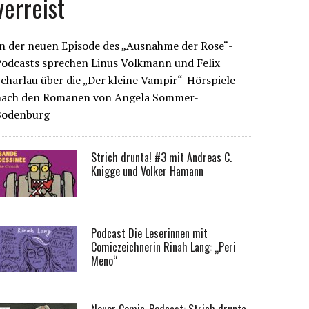
verreist
n der neuen Episode des „Ausnahme der Rose“-
Podcasts sprechen Linus Volkmann und Felix
charlau über die „Der kleine Vampir“-Hörspiele
nach den Romanen von Angela Sommer-
Bodenburg
Strich drunta! #3 mit Andreas C.
Knigge und Volker Hamann
Podcast Die Leserinnen mit
Comiczeichnerin Rinah Lang: „Peri
Meno“
Neuer Comic-Podcast: Strich drunta