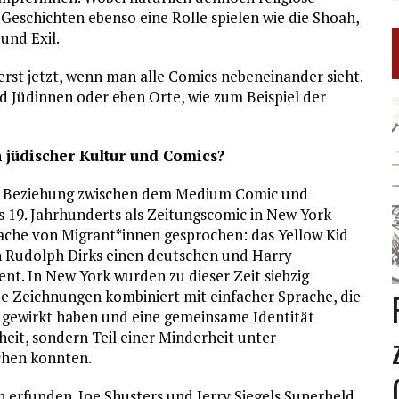
Geschichten ebenso eine Rolle spielen wie die Shoah,
und Exil.
erst jetzt, wenn man alle Comics nebeneinander sieht.
Jüdinnen oder eben Orte, wie zum Beispiel der
 jüdischer Kultur und Comics?
ine Beziehung zwischen dem Medium Comic und
s 19. Jahrhunderts als Zeitungscomic in New York
rache von Migrant*innen gesprochen: das Yellow Kid
on Rudolph Dirks einen deutschen und Harry
ent. In New York wurden zu dieser Zeit siebzig
 Zeichnungen kombiniert mit einfacher Sprache, die
 gewirkt haben und eine gemeinsame Identität
eit, sondern Teil einer Minderheit unter
chen konnten.
 erfunden. Joe Shusters und Jerry Siegels Superheld