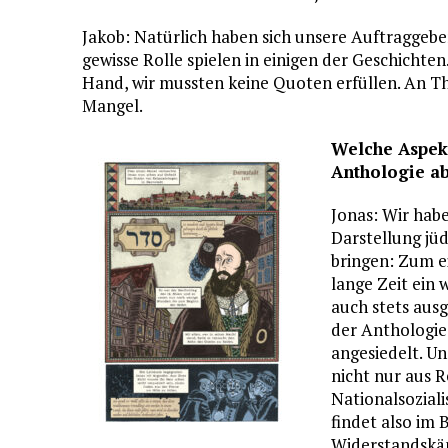
Jakob: Natürlich haben sich unsere Auftraggeb
gewisse Rolle spielen in einigen der Geschichte
Hand, wir mussten keine Quoten erfüllen. An Th
Mangel.
Welche Aspekt
Anthologie a
Jonas: Wir habe
Darstellung jüd
bringen: Zum e
lange Zeit ein 
auch stets ausg
der Anthologie
angesiedelt. U
nicht nur aus 
Nationalsozial
findet also im
Widerstandskäm