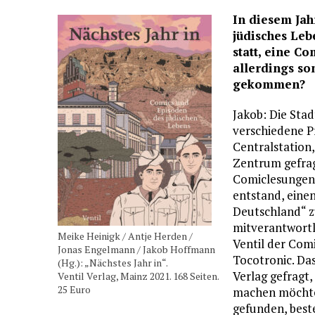
In diesem Jah
jüdisches Leb
statt, eine C
allerdings so
gekommen?
Jakob: Die Sta
verschiedene Pr
Centralstation,
Zentrum gefragt
Comiclesungen 
entstand, eine
Deutschland“ z
mitverantwortli
Meike Heinigk / Antje Herden /
Ventil der Com
Jonas Engelmann / Jakob Hoffmann
Tocotronic. Da
(Hg.): „Nächstes Jahr in“.
Verlag gefragt
Ventil Verlag, Mainz 2021. 168 Seiten.
25 Euro
machen möchte.
gefunden, best