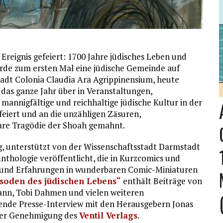
Ereignis gefeiert: 1700 Jahre jüdisches Leben und
urde zum ersten Mal eine jüdische Gemeinde auf
tadt Colonia Claudia Ara Agrippinensium, heute
 das ganze Jahr über in Veranstaltungen,
mannigfältige und reichhaltige jüdische Kultur in der
iert und an die unzähligen Zäsuren,
are Tragödie der Shoah gemahnt.
g, unterstützt von der Wissenschaftsstadt Darmstadt
nthologie veröffentlicht, die in Kurzcomics und
ns und Erfahrungen in wunderbaren Comic-Miniaturen
isoden des jüdischen Lebens“
enthält Beiträge von
ann, Tobi Dahmen und vielen weiteren
gende Presse-Interview mit den Herausgebern Jonas
her Genehmigung des
Ventil Verlags
.