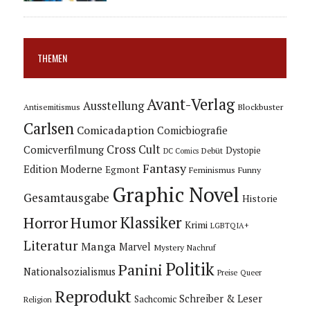
THEMEN
Avant-Verlag
Ausstellung
Blockbuster
Antisemitismus
Carlsen
Comicadaption
Comicbiografie
Cross Cult
Comicverfilmung
Dystopie
Debüt
DC Comics
Fantasy
Edition Moderne
Egmont
Feminismus
Funny
Graphic Novel
Gesamtausgabe
Historie
Horror
Humor
Klassiker
Krimi
LGBTQIA+
Literatur
Manga
Marvel
Mystery
Nachruf
Politik
Panini
Nationalsozialismus
Preise
Queer
Reprodukt
Schreiber & Leser
Sachcomic
Religion