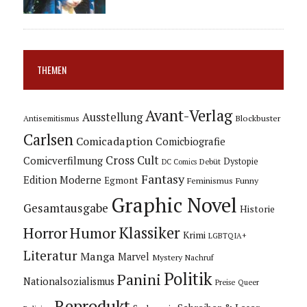
THEMEN
Avant-Verlag
Ausstellung
Blockbuster
Antisemitismus
Carlsen
Comicadaption
Comicbiografie
Cross Cult
Comicverfilmung
Dystopie
Debüt
DC Comics
Fantasy
Edition Moderne
Egmont
Feminismus
Funny
Graphic Novel
Gesamtausgabe
Historie
Horror
Humor
Klassiker
Krimi
LGBTQIA+
Literatur
Manga
Marvel
Mystery
Nachruf
Politik
Panini
Nationalsozialismus
Preise
Queer
Reprodukt