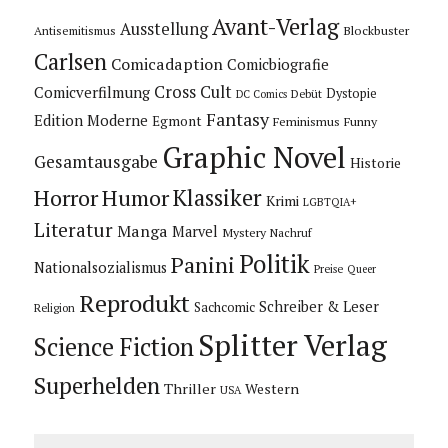
Avant-Verlag
Ausstellung
Blockbuster
Antisemitismus
Carlsen
Comicadaption
Comicbiografie
Cross Cult
Comicverfilmung
Dystopie
Debüt
DC Comics
Fantasy
Edition Moderne
Egmont
Feminismus
Funny
Graphic Novel
Gesamtausgabe
Historie
Horror
Humor
Klassiker
Krimi
LGBTQIA+
Literatur
Manga
Marvel
Mystery
Nachruf
Politik
Panini
Nationalsozialismus
Preise
Queer
Reprodukt
Schreiber & Leser
Sachcomic
Religion
Splitter Verlag
Science Fiction
Superhelden
Thriller
Western
USA