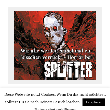
Diese Webseite nutzt Cookies. Wenn Du das nicht möchtest,
COPYRIGHT 2026 | COMIC.DE
solltest Du sie nach Deinem Besuch löschen.
Akzeptieren
|
IMPRESSUM
|
DATENSCHUTZERKLÄRUNG
|
VERLAGSAUSLIEFERUNG UND VER
Datenschutzerklärung