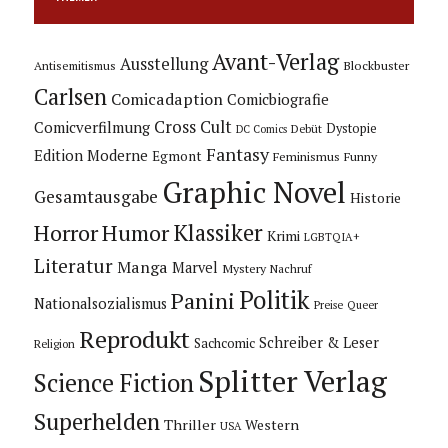
Avant-Verlag
Ausstellung
Blockbuster
Antisemitismus
Carlsen
Comicadaption
Comicbiografie
Cross Cult
Comicverfilmung
Dystopie
Debüt
DC Comics
Fantasy
Edition Moderne
Egmont
Feminismus
Funny
Graphic Novel
Gesamtausgabe
Historie
Horror
Humor
Klassiker
Krimi
LGBTQIA+
Literatur
Manga
Marvel
Mystery
Nachruf
Politik
Panini
Nationalsozialismus
Preise
Queer
Reprodukt
Schreiber & Leser
Sachcomic
Religion
Splitter Verlag
Science Fiction
Superhelden
Thriller
Western
USA