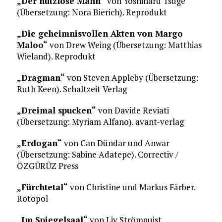
„Der nutzlose Mann“
von Yoshiharu Tsuge
(Übersetzung: Nora Bierich). Reprodukt
„Die geheimnisvollen Akten von Margo
Maloo“
von Drew Weing (Übersetzung: Matthias
Wieland). Reprodukt
„Dragman“
von Steven Appleby (Übersetzung:
Ruth Keen). Schaltzeit Verlag
„Dreimal spucken“
von Davide Reviati
(Übersetzung: Myriam Alfano). avant-verlag
„Erdogan“
von Can Dündar und Anwar
(Übersetzung: Sabine Adatepe). Correctiv /
ÖZGÜRÜZ Press
„Fürchtetal“
von Christine und Markus Färber.
Rotopol
„Im Spiegelsaal“
von Liv Strömquist