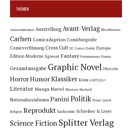
THEMEN
Avant-Verlag
Ausstellung
Blockbuster
Antisemitismus
Carlsen
Comicadaption
Comicbiografie
Cross Cult
Comicverfilmung
Dystopie
Debüt
DC Comics
Fantasy
Edition Moderne
Egmont
Feminismus
Funny
Graphic Novel
Gesamtausgabe
Historie
Horror
Humor
Klassiker
Krimi
LGBTQIA+
Literatur
Manga
Marvel
Mystery
Nachruf
Politik
Panini
Nationalsozialismus
Preise
Queer
Reprodukt
Schreiber & Leser
Sachcomic
Religion
Splitter Verlag
Science Fiction