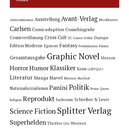
Avant-Verlag
Ausstellung
Blockbuster
Antisemitismus
Carlsen
Comicadaption
Comicbiografie
Cross Cult
Comicverfilmung
Dystopie
Debüt
DC Comics
Fantasy
Edition Moderne
Egmont
Feminismus
Funny
Graphic Novel
Gesamtausgabe
Historie
Horror
Humor
Klassiker
Krimi
LGBTQIA+
Literatur
Manga
Marvel
Mystery
Nachruf
Politik
Panini
Nationalsozialismus
Preise
Queer
Reprodukt
Schreiber & Leser
Sachcomic
Religion
Splitter Verlag
Science Fiction
Superhelden
Thriller
Western
USA