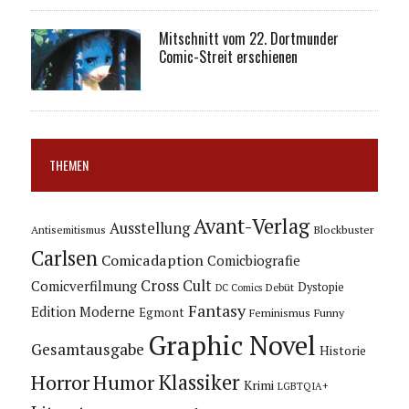
Mitschnitt vom 22. Dortmunder
Comic-Streit erschienen
THEMEN
Avant-Verlag
Ausstellung
Blockbuster
Antisemitismus
Carlsen
Comicadaption
Comicbiografie
Cross Cult
Comicverfilmung
Dystopie
Debüt
DC Comics
Fantasy
Edition Moderne
Egmont
Feminismus
Funny
Graphic Novel
Gesamtausgabe
Historie
Horror
Humor
Klassiker
Krimi
LGBTQIA+