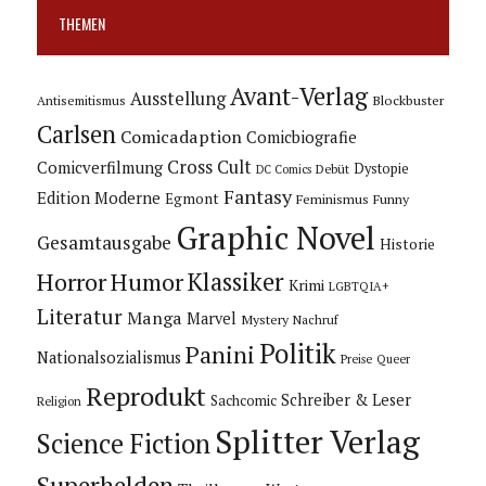
THEMEN
Avant-Verlag
Ausstellung
Blockbuster
Antisemitismus
Carlsen
Comicadaption
Comicbiografie
Cross Cult
Comicverfilmung
Dystopie
Debüt
DC Comics
Fantasy
Edition Moderne
Egmont
Feminismus
Funny
Graphic Novel
Gesamtausgabe
Historie
Horror
Humor
Klassiker
Krimi
LGBTQIA+
Literatur
Manga
Marvel
Mystery
Nachruf
Politik
Panini
Nationalsozialismus
Preise
Queer
Reprodukt
Schreiber & Leser
Sachcomic
Religion
Splitter Verlag
Science Fiction
Superhelden