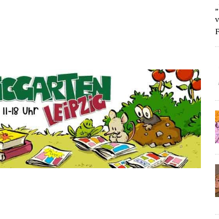
„
v
F