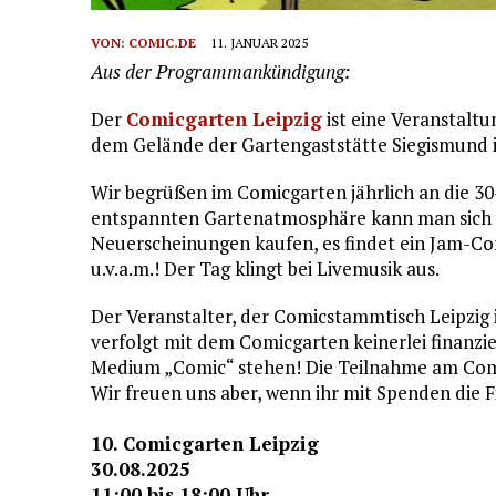
VON:
COMIC.DE
11. JANUAR 2025
Aus der Programmankündigung:
Der
Comicgarten Leipzig
ist eine Veranstaltu
dem Gelände der Gartengaststätte Siegismund in
Wir begrüßen im Comicgarten jährlich an die 30-
entspannten Gartenatmosphäre kann man sich 
Neuerscheinungen kaufen, es findet ein Jam-Co
u.v.a.m.! Der Tag klingt bei Livemusik aus.
Der Veranstalter, der Comicstammtisch Leipzig
verfolgt mit dem Comicgarten keinerlei finanzi
Medium „Comic“ stehen! Die Teilnahme am Comic
Wir freuen uns aber, wenn ihr mit Spenden die 
10. Comicgarten Leipzig
30.08.2025
11:00 bis 18:00 Uhr