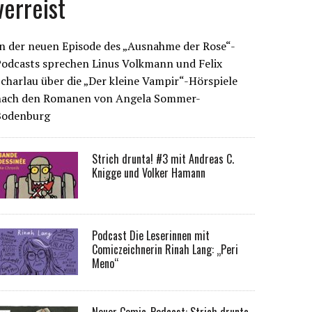
verreist
n der neuen Episode des „Ausnahme der Rose“-
Podcasts sprechen Linus Volkmann und Felix
charlau über die „Der kleine Vampir“-Hörspiele
nach den Romanen von Angela Sommer-
Bodenburg
Strich drunta! #3 mit Andreas C.
Knigge und Volker Hamann
Podcast Die Leserinnen mit
Comiczeichnerin Rinah Lang: „Peri
Meno“
Neuer Comic-Podcast: Strich drunta