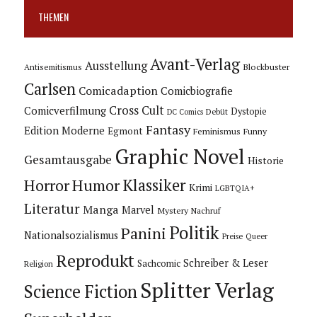
THEMEN
Avant-Verlag
Ausstellung
Blockbuster
Antisemitismus
Carlsen
Comicadaption
Comicbiografie
Cross Cult
Comicverfilmung
Dystopie
Debüt
DC Comics
Fantasy
Edition Moderne
Egmont
Feminismus
Funny
Graphic Novel
Gesamtausgabe
Historie
Horror
Humor
Klassiker
Krimi
LGBTQIA+
Literatur
Manga
Marvel
Mystery
Nachruf
Politik
Panini
Nationalsozialismus
Preise
Queer
Reprodukt
Schreiber & Leser
Sachcomic
Religion
Splitter Verlag
Science Fiction