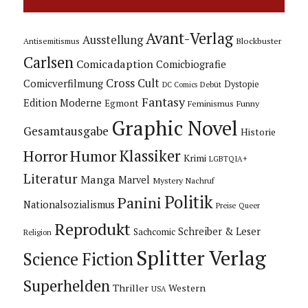
Avant-Verlag
Ausstellung
Blockbuster
Antisemitismus
Carlsen
Comicadaption
Comicbiografie
Cross Cult
Comicverfilmung
Dystopie
Debüt
DC Comics
Fantasy
Edition Moderne
Egmont
Feminismus
Funny
Graphic Novel
Gesamtausgabe
Historie
Horror
Humor
Klassiker
Krimi
LGBTQIA+
Literatur
Manga
Marvel
Mystery
Nachruf
Politik
Panini
Nationalsozialismus
Preise
Queer
Reprodukt
Schreiber & Leser
Sachcomic
Religion
Splitter Verlag
Science Fiction
Superhelden
Thriller
Western
USA