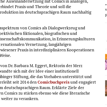
iche Auseinandersetzung mit Comics in analogen,
„
rbindet Praxis und Theorie und soll die
v
produktion im deutschsprachigen Raum nachhaltig
F
tsspektrum von Comics als Dialogwerkzeug und
ektivischen fiktionalen, biografischen und
issenschaftskommunikation, in Erinnerungskulturen
nternationalen Vernetzung, langjährigen
iesener Praxis in interdisziplinären Kooperationen
 Weise.
g von Dr. Barbara M. Eggert, Rektorin der Merz
andte sich mit der Idee einer institutionell
binger Stiftung, die das Vorhaben unterstützt und
erleiht seit 2014 den
Comicbuchpreis
und engagiert
im deutschsprachigen Raum. Erklärte Ziele der
en Comics zu stärken ebenso wie diese literarische
weiter zu verankern.