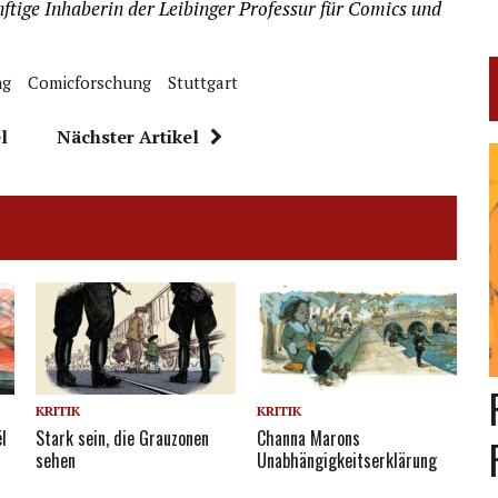
ftige Inhaberin der Leibinger Professur für Comics und
ng
Comicforschung
Stuttgart
l
Nächster Artikel
KRITIK
KRITIK
l
Stark sein, die Grauzonen
Channa Marons
sehen
Unabhängigkeitserklärung