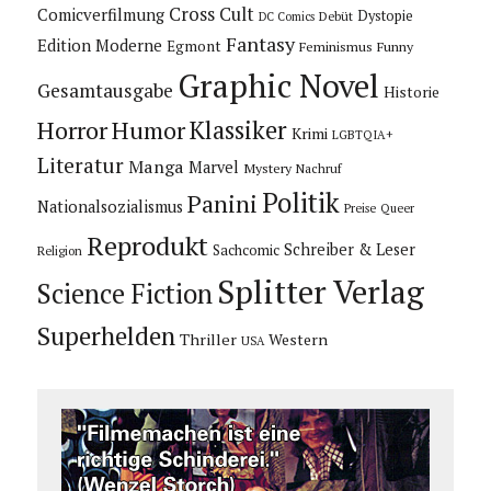
Cross Cult
Comicverfilmung
Dystopie
Debüt
DC Comics
Fantasy
Edition Moderne
Egmont
Feminismus
Funny
Graphic Novel
Gesamtausgabe
Historie
Horror
Humor
Klassiker
Krimi
LGBTQIA+
Literatur
Manga
Marvel
Mystery
Nachruf
Politik
Panini
Nationalsozialismus
Preise
Queer
Reprodukt
Schreiber & Leser
Sachcomic
Religion
Splitter Verlag
Science Fiction
Superhelden
Thriller
Western
USA