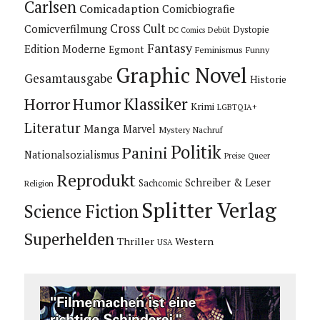
Carlsen
Comicadaption
Comicbiografie
Cross Cult
Comicverfilmung
Dystopie
Debüt
DC Comics
Fantasy
Edition Moderne
Egmont
Feminismus
Funny
Graphic Novel
Gesamtausgabe
Historie
Horror
Humor
Klassiker
Krimi
LGBTQIA+
Literatur
Manga
Marvel
Mystery
Nachruf
Politik
Panini
Nationalsozialismus
Preise
Queer
Reprodukt
Schreiber & Leser
Sachcomic
Religion
Splitter Verlag
Science Fiction
Superhelden
Thriller
Western
USA