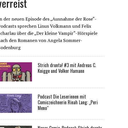
verreist
n der neuen Episode des „Ausnahme der Rose“-
Podcasts sprechen Linus Volkmann und Felix
charlau über die „Der kleine Vampir“-Hörspiele
nach den Romanen von Angela Sommer-
Bodenburg
Strich drunta! #3 mit Andreas C.
Knigge und Volker Hamann
Podcast Die Leserinnen mit
Comiczeichnerin Rinah Lang: „Peri
Meno“
Neuer Comic-Podcast: Strich drunta