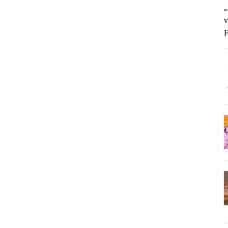
„
v
F