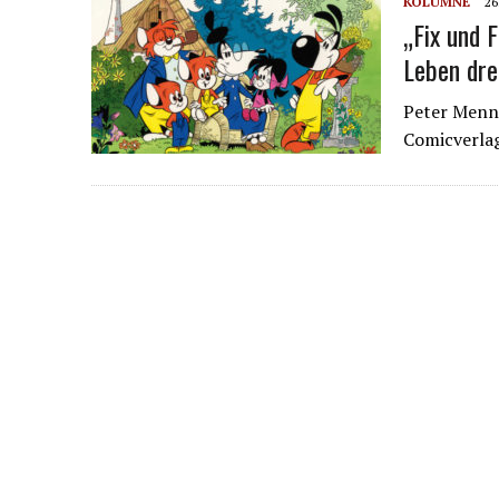
KOLUMNE
26
„Fix und F
Leben dre
Peter Menni
Comicverla