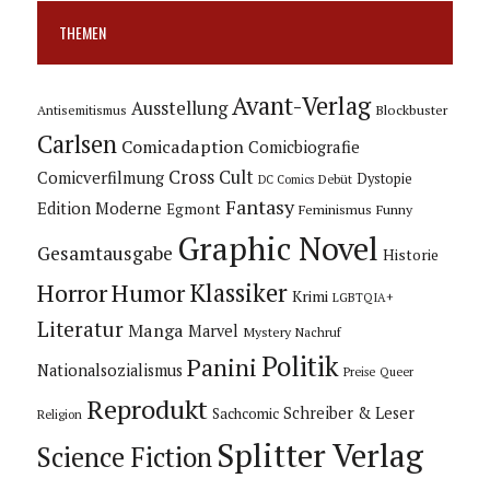
THEMEN
Avant-Verlag
Ausstellung
Blockbuster
Antisemitismus
Carlsen
Comicadaption
Comicbiografie
Cross Cult
Comicverfilmung
Dystopie
Debüt
DC Comics
Fantasy
Edition Moderne
Egmont
Feminismus
Funny
Graphic Novel
Gesamtausgabe
Historie
Horror
Humor
Klassiker
Krimi
LGBTQIA+
Literatur
Manga
Marvel
Mystery
Nachruf
Politik
Panini
Nationalsozialismus
Preise
Queer
Reprodukt
Schreiber & Leser
Sachcomic
Religion
Splitter Verlag
Science Fiction