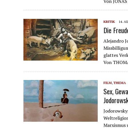
Von JONA
KRITIK
14. A
Die Freud
Alejandro J
Missbilligun
glattes Ver
Von THOM
FILM
,
THEMA
Sex, Gewa
Jodorows
Jodorowskys
Weltreligio
Marxismus 