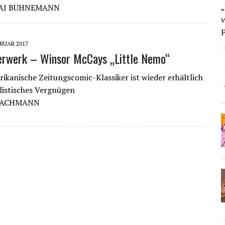
„
LAI BÜHNEMANN
v
F
BRUAR 2017
erwerk – Winsor McCays „Little Nemo“
ikanische Zeitungscomic-Klassiker ist wieder erhältlich
alistisches Vergnügen
 JACHMANN