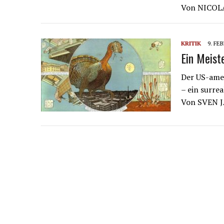
Von NICO
KRITIK
9. FE
Ein Meist
Der US-amer
– ein surre
Von SVEN