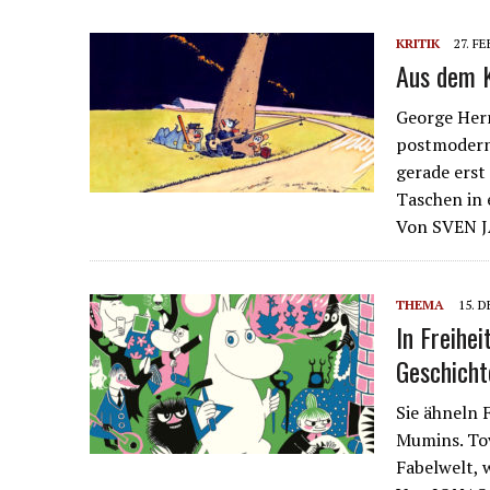
KRITIK
27. F
Aus dem K
George Herr
postmodern,
gerade erst
Taschen in 
Von SVEN
THEMA
15. 
In Freihe
Geschicht
Sie ähneln 
Mumins. Tov
Fabelwelt, 