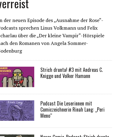
verreist
n der neuen Episode des „Ausnahme der Rose“-
Podcasts sprechen Linus Volkmann und Felix
charlau über die „Der kleine Vampir“-Hörspiele
nach den Romanen von Angela Sommer-
Bodenburg
Strich drunta! #3 mit Andreas C.
Knigge und Volker Hamann
Podcast Die Leserinnen mit
Comiczeichnerin Rinah Lang: „Peri
Meno“
Neuer Comic-Podcast: Strich drunta