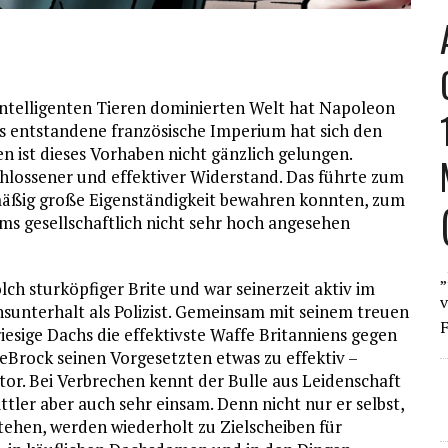
intelligenten Tieren dominierten Welt hat Napoleon
 entstandene französische Imperium hat sich den
en ist dieses Vorhaben nicht gänzlich gelungen.
chlossener und effektiver Widerstand. Das führte zum
ismäßig große Eigenständigkeit bewahren konnten, zum
ms gesellschaftlich nicht sehr hoch angesehen
„
lch sturköpfiger Brite und war seinerzeit aktiv im
v
nsunterhalt als Polizist. Gemeinsam mit seinem treuen
F
riesige Dachs die effektivste Waffe Britanniens gegen
LeBrock seinen Vorgesetzten etwas zu effektiv –
tor. Bei Verbrechen kennt der Bulle aus Leidenschaft
tler aber auch sehr einsam. Denn nicht nur er selbst,
tehen, werden wiederholt zu Zielscheiben für