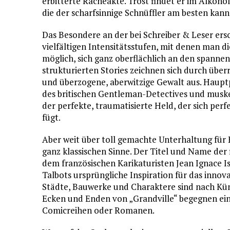
erbitterte Racheakte. Trost findet er im Alkoho
die der scharfsinnige Schnüffler am besten kann
Das Besondere an der bei Schreiber & Leser ers
vielfältigen Intensitätsstufen, mit denen man di
möglich, sich ganz oberflächlich an den spannend
strukturierten Stories zeichnen sich durch ü
und überzogene, aberwitzige Gewalt aus. Hauptp
des britischen Gentleman-Detectives und musk
der perfekte, traumatisierte Held, der sich per
fügt.
Aber weit über toll gemachte Unterhaltung für 
ganz klassischen Sinne. Der Titel und Name der 
dem französischen Karikaturisten Jean Ignace I
Talbots ursprüngliche Inspiration für das inno
Städte, Bauwerke und Charaktere sind nach Kü
Ecken und Enden von „Grandville“ begegnen ei
Comicreihen oder Romanen.