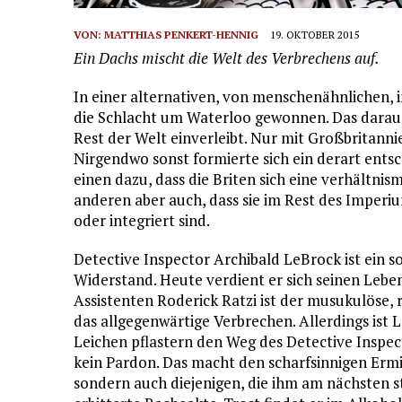
VON:
MATTHIAS PENKERT-HENNIG
19. OKTOBER 2015
Ein Dachs mischt die Welt des Verbrechens auf.
In einer alternativen, von menschenähnlichen, 
die Schlacht um Waterloo gewonnen. Das daraus
Rest der Welt einverleibt. Nur mit Großbritanni
Nirgendwo sonst formierte sich ein derart ents
einen dazu, dass die Briten sich eine verhältn
anderen aber auch, dass sie im Rest des Imperiu
oder integriert sind.
Detective Inspector Archibald LeBrock ist ein so
Widerstand. Heute verdient er sich seinen Lebe
Assistenten Roderick Ratzi ist der musukulöse, 
das allgegenwärtige Verbrechen. Allerdings ist 
Leichen pflastern den Weg des Detective Inspec
kein Pardon. Das macht den scharfsinnigen Ermit
sondern auch diejenigen, die ihm am nächsten s