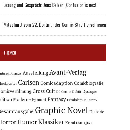
Lesung und Gespräch: Jens Balzer „Confusion is next“
Mitschnitt vom 22. Dortmunder Comic-Streit erschienen
THEMEN
Avant-Verlag
Ausstellung
ntisemitismus
Carlsen
Comicadaption
Comicbiografie
lockbuster
Cross Cult
Comicverfilmung
Dystopie
Debüt
DC Comics
Fantasy
dition Moderne
Egmont
Feminismus
Funny
Graphic Novel
Gesamtausgabe
Historie
Horror
Humor
Klassiker
Krimi
LGBTQIA+