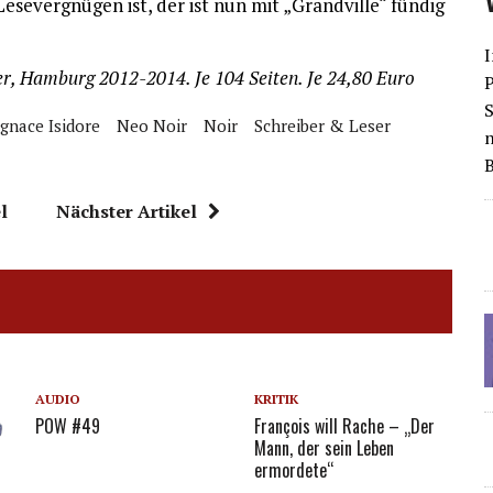
severgnügen ist, der ist nun mit „Grandville“ fündig
I
r, Hamburg 2012-2014. Je 104 Seiten. Je 24,80 Euro
S
Ignace Isidore
Neo Noir
Noir
Schreiber & Leser
l
Nächster Artikel
AUDIO
KRITIK
POW #49
François will Rache – „Der
Mann, der sein Leben
ermordete“