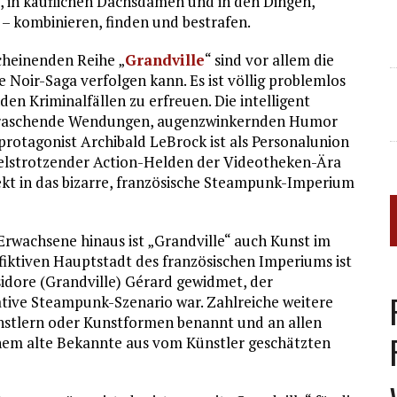
l, in käuflichen Dachsdamen und in den Dingen,
 – kombinieren, finden und bestrafen.
cheinenden Reihe „
Grandville
“ sind vor allem die
e Noir-Saga verfolgen kann. Es ist völlig problemlos
en Kriminalfällen zu erfreuen. Die intelligent
berraschende Wendungen, augenzwinkernden Humor
rotagonist Archibald LeBrock ist als Personalunion
elstrotzender Action-Helden der Videotheken-Ära
fekt in das bizarre, französische Steampunk-Imperium
Erwachsene hinaus ist „Grandville“ auch Kunst im
fiktiven Hauptstadt des französischen Imperiums ist
sidore (Grandville) Gérard gewidmet, der
vative Steampunk-Szenario war. Zahlreiche weitere
nstlern oder Kunstformen benannt und an allen
nem alte Bekannte aus vom Künstler geschätzten