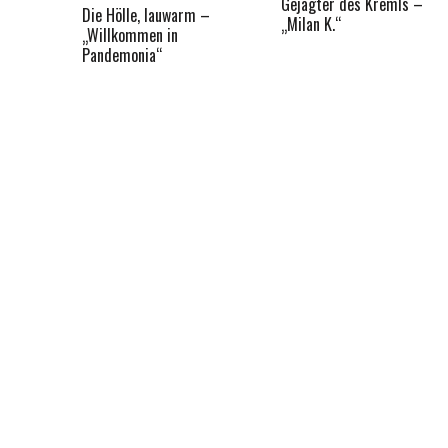
Gejagter des Kremls –
Die Hölle, lauwarm –
„Milan K.“
„Willkommen in
Pandemonia“