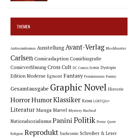
THEMEN
Avant-Verlag
Ausstellung
Blockbuster
Antisemitismus
Carlsen
Comicadaption
Comicbiografie
Cross Cult
Comicverfilmung
Dystopie
Debüt
DC Comics
Fantasy
Edition Moderne
Egmont
Feminismus
Funny
Graphic Novel
Gesamtausgabe
Historie
Horror
Humor
Klassiker
Krimi
LGBTQIA+
Literatur
Manga
Marvel
Mystery
Nachruf
Politik
Panini
Nationalsozialismus
Preise
Queer
Reprodukt
Schreiber & Leser
Sachcomic
Religion