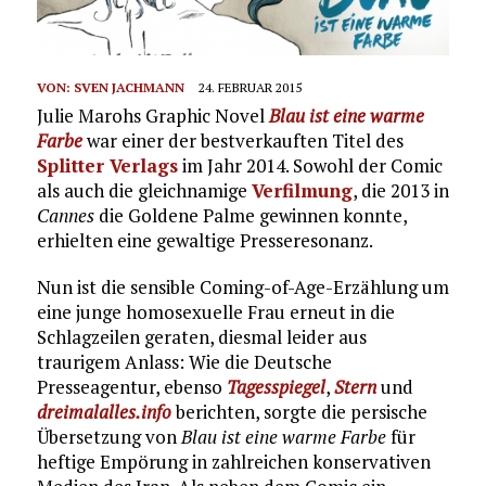
VON:
SVEN JACHMANN
24. FEBRUAR 2015
Julie Marohs Graphic Novel
Blau ist eine warme
Farbe
war einer der bestverkauften Titel des
Splitter Verlags
im Jahr 2014. Sowohl der Comic
als auch die gleichnamige
Verfilmung
, die 2013 in
Cannes
die Goldene Palme gewinnen konnte,
erhielten eine gewaltige Presseresonanz.
Nun ist die sensible Coming-of-Age-Erzählung um
eine junge homosexuelle Frau erneut in die
Schlagzeilen geraten, diesmal leider aus
traurigem Anlass: Wie die Deutsche
Presseagentur, ebenso
Tagesspiegel
,
Stern
und
dreimalalles.info
berichten, sorgte die persische
Übersetzung von
Blau ist eine warme Farbe
für
heftige Empörung in zahlreichen konservativen