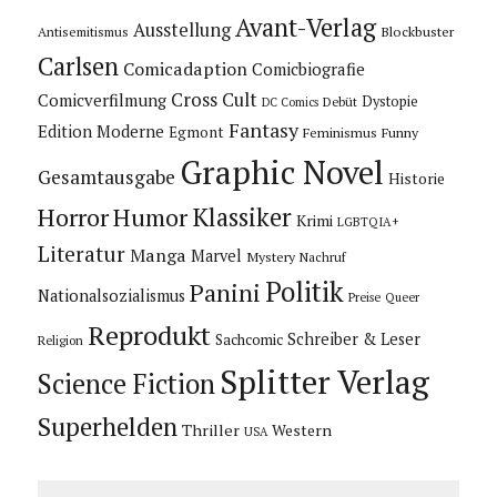
Avant-Verlag
Ausstellung
Blockbuster
Antisemitismus
Carlsen
Comicadaption
Comicbiografie
Cross Cult
Comicverfilmung
Dystopie
Debüt
DC Comics
Fantasy
Edition Moderne
Egmont
Feminismus
Funny
Graphic Novel
Gesamtausgabe
Historie
Horror
Humor
Klassiker
Krimi
LGBTQIA+
Literatur
Manga
Marvel
Mystery
Nachruf
Politik
Panini
Nationalsozialismus
Preise
Queer
Reprodukt
Schreiber & Leser
Sachcomic
Religion
Splitter Verlag
Science Fiction
Superhelden
Thriller
Western
USA