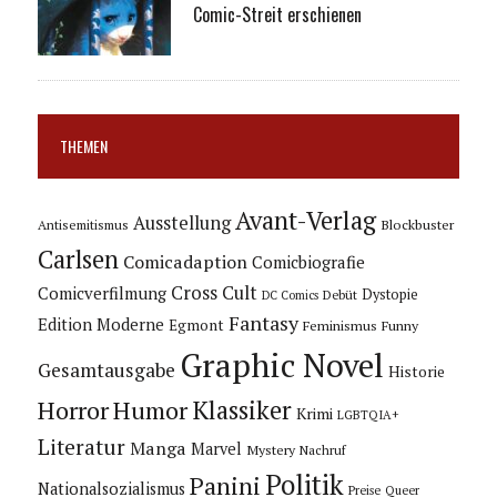
Comic-Streit erschienen
THEMEN
Avant-Verlag
Ausstellung
Blockbuster
Antisemitismus
Carlsen
Comicadaption
Comicbiografie
Cross Cult
Comicverfilmung
Dystopie
Debüt
DC Comics
Fantasy
Edition Moderne
Egmont
Feminismus
Funny
Graphic Novel
Gesamtausgabe
Historie
Horror
Humor
Klassiker
Krimi
LGBTQIA+
Literatur
Manga
Marvel
Mystery
Nachruf
Politik
Panini
Nationalsozialismus
Preise
Queer