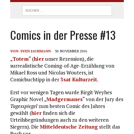
Comics in der Presse #13
VON:
SVEN JACHMANN
30. NOVEMBER 2016
„
Totem
“ (
hier
unser Rezension), die
surrealistische Coming-of-Age-Erzählung von
Mikael Ross und Nicolas Wouters, ist
Comicbuchtipp in der
3sat Kulturzeit
.
Erst vor wenigen Tagen wurde Birgit Weyhes
Graphic Novel „
Madgermanes
“ von der Jury des
Tagesspiegel
zum besten Comic des Jahres
gewählt (
hier
finden sich die
Urteilsbegründungen auch zu den weiteren
Siegern). Die
Mitteldeutsche Zeitung
stellt das
Buch vor.