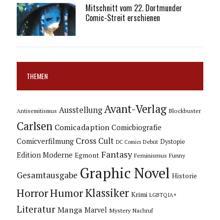
Mitschnitt vom 22. Dortmunder
Comic-Streit erschienen
THEMEN
Avant-Verlag
Ausstellung
Blockbuster
Antisemitismus
Carlsen
Comicadaption
Comicbiografie
Cross Cult
Comicverfilmung
Dystopie
Debüt
DC Comics
Fantasy
Edition Moderne
Egmont
Feminismus
Funny
Graphic Novel
Gesamtausgabe
Historie
Horror
Humor
Klassiker
Krimi
LGBTQIA+
Literatur
Manga
Marvel
Mystery
Nachruf