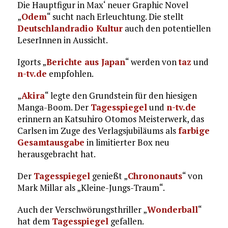
Die Hauptfigur in Max‘ neuer Graphic Novel
„
Odem
“ sucht nach Erleuchtung. Die stellt
Deutschlandradio Kultur
auch den potentiellen
LeserInnen in Aussicht.
Igorts „
Berichte aus Japan
“ werden von
taz
und
n-tv.de
empfohlen.
„
Akira
“ legte den Grundstein für den hiesigen
Manga-Boom. Der
Tagesspiegel
und
n-tv.de
erinnern an Katsuhiro Otomos Meisterwerk, das
Carlsen im Zuge des Verlagsjubiläums als
farbige
Gesamtausgabe
in limitierter Box neu
herausgebracht hat.
Der
Tagesspiegel
genießt „
Chrononauts
“ von
Mark Millar als „Kleine-Jungs-Traum“.
Auch der Verschwörungsthriller „
Wonderball
“
hat dem
Tagesspiegel
gefallen.