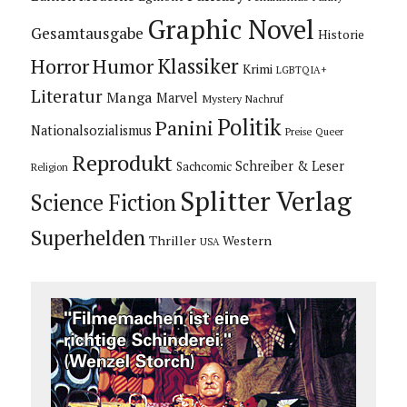
Graphic Novel
Gesamtausgabe
Historie
Horror
Humor
Klassiker
Krimi
LGBTQIA+
Literatur
Manga
Marvel
Mystery
Nachruf
Politik
Panini
Nationalsozialismus
Preise
Queer
Reprodukt
Schreiber & Leser
Sachcomic
Religion
Splitter Verlag
Science Fiction
Superhelden
Thriller
Western
USA