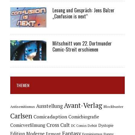
Lesung und Gespräch: Jens Balzer
„Confusion is next“
Mitschnitt vom 22. Dortmunder
Comic-Streit erschienen
THEMEN
Avant-Verlag
Ausstellung
Blockbuster
Antisemitismus
Carlsen
Comicadaption
Comicbiografie
Cross Cult
Comicverfilmung
Dystopie
Debüt
DC Comics
Fantasy
Edition Moderne
Egmont
Feminismus
Funny