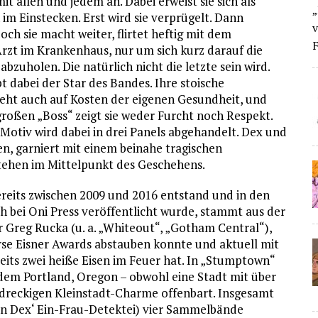
 allen und jedem an. Dabei erweist sie sich als
„
im Einstecken. Erst wird sie verprügelt. Dann
v
ch sie macht weiter, flirtet heftig mit dem
F
zt im Krankenhaus, nur um sich kurz darauf die
abzuholen. Die natürlich nicht die letzte sein wird.
bt dabei der Star des Bandes. Ihre stoische
geht auch auf Kosten der eigenen Gesundheit, und
großen „Boss“ zeigt sie weder Furcht noch Respekt.
 Motiv wird dabei in drei Panels abgehandelt. Dex und
en, garniert mit einem beinahe tragischen
stehen im Mittelpunkt des Geschehens.
bereits zwischen 2009 und 2016 entstand und in den
h bei Oni Press veröffentlicht wurde, stammt aus der
 Greg Rucka (u. a. „Whiteout“, „Gotham Central“),
erse Eisner Awards abstauben konnte und aktuell mit
eits zwei heiße Eisen im Feuer hat. In „Stumptown“
n dem Portland, Oregon – obwohl eine Stadt mit über
 dreckigen Kleinstadt-Charme offenbart. Insgesamt
on Dex‘ Ein-Frau-Detektei) vier Sammelbände