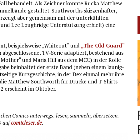
 Fall behandelt. Als Zeichner konnte Rucka Matthew
mmelbände gestaltet. Southworths skizzenhafter,
, erzeugt aber gemeinsam mit der unterkühlten
 und Lee Loughridge Unterstützung erhielt) eine
mt, beispielsweise „Whiteout“ und
„The Old Guard“
n abgeschlossene, TV-Serie adaptiert, bestehend aus
 Mother“ und Maria Hill aus dem MCU) in der Rolle
ingabe beinhaltet der erste Band (neben einem launig-
tseitige Kurzgeschichte, in der Dex einmal mehr ihre
, die Matthew Southworth für Drucke und T-Shirts
 2 erscheint im Oktober.
Sachen Comics unterwegs: lesen, sammeln, übersetzen.
0 auf
comicleser.de
.