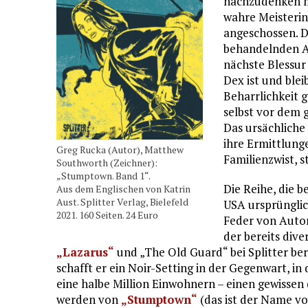
nachzudenken mit
wahre Meisterin 
angeschossen. Do
behandelnden Ar
nächste Blessur 
Dex ist und blei
Beharrlichkeit 
selbst vor dem 
Das ursächliche
ihre Ermittlung
Greg Rucka (Autor), Matthew
Familienzwist, 
Southworth (Zeichner):
„Stumptown. Band 1“.
Die Reihe, die 
Aus dem Englischen von Katrin
Aust. Splitter Verlag, Bielefeld
USA ursprünglic
2021. 160 Seiten. 24 Euro
Feder von Autor
der bereits div
„Lazarus“
und „The Old Guard“ bei Splitter ber
schafft er ein Noir-Setting in der Gegenwart, i
eine halbe Million Einwohnern – einen gewissen
werden von
„Stumptown“
(das ist der Name v