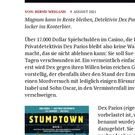
VON:
BERND WEIGAND
9. AUGUST 2021
Magnum kann in Rente bleiben, Detektivin Dex Pari
locker ins Konterbier.
Über 17.000 Dollar Spielschulden im Casino, di
Privatdetektivin Dex Parios bleibt also keine W
macht, das sie nicht ablehnen kann: Sie soll Sue
Tagen verschwunden ist. Ein vermeintlich einfac
erst wird Dex gegen ihren Willen beim reichen
vorstellig, der ebenfalls über den Stand der Erm
einen Mordversuch mit lediglich einigen Blessur
Isabel und Sohn Oscar, in den Vermisstenfall inv
verschweigen.
Dex Parios (eig
vorbelastet is
benannt wurde) i
dazugehört. Sie 