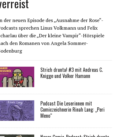
verreist
n der neuen Episode des „Ausnahme der Rose“-
Podcasts sprechen Linus Volkmann und Felix
charlau über die „Der kleine Vampir“-Hörspiele
nach den Romanen von Angela Sommer-
Bodenburg
Strich drunta! #3 mit Andreas C.
Knigge und Volker Hamann
Podcast Die Leserinnen mit
Comiczeichnerin Rinah Lang: „Peri
Meno“
Neuer Comic-Podcast: Strich drunta