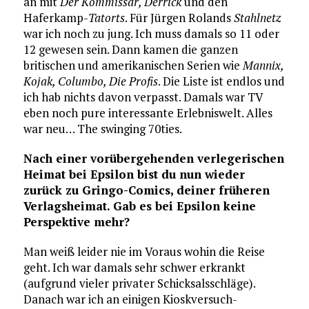
an mit
Der Kommissar, Derrick
und den
Haferkamp-
Tatorts
. Für Jürgen Rolands
Stahlnetz
war ich noch zu jung. Ich muss damals so 11 oder
12 gewesen sein. Dann kamen die ganzen
britischen und amerikanischen Serien wie
Mannix,
Kojak, Columbo, Die Profis
. Die Liste ist endlos und
ich hab nichts davon verpasst. Damals war TV
eben noch pure interessante Erlebniswelt. Alles
war neu… The swinging 70ties.
Nach einer vorübergehenden verlegerischen
Heimat bei Epsilon bist du nun wieder
zurück zu Gringo-Comics, deiner früheren
Verlagsheimat. Gab es bei Epsilon keine
Perspektive mehr?
Man weiß leider nie im Voraus wohin die Reise
geht. Ich war damals sehr schwer erkrankt
(aufgrund vieler privater Schicksalsschläge).
Danach war ich an einigen Kioskversuch-