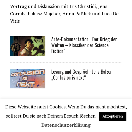
Vortrag und Diskussion mit Iris Christidi, Jens
Cornils, Łukasz Majcher, Anna Paßlick und Luca De
Vitis
Arte-Dokumentation: „Der Krieg der
Welten – Klassiker der Science
Fiction“
Lesung und Gespräch: Jens Balzer
„Confusion is next“
Mitschnitt vom 22. Dortmunder
Diese Webseite nutzt Cookies. Wenn Du das nicht möchtest,
Comic-Streit erschienen
solltest Du sie nach Deinem Besuch löschen.
Akzeptieren
Datenschutzerklärung