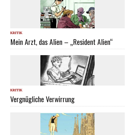
KRITIK
Mein Arzt, das Alien – „Resident Alien“
KRITIK
Vergnügliche Verwirrung