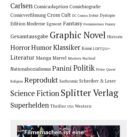
Carlsen
Comicadaption
Comicbiografie
Cross Cult
Comicverfilmung
Dystopie
Debüt
DC Comics
Fantasy
Edition Moderne
Egmont
Feminismus
Funny
Graphic Novel
Gesamtausgabe
Historie
Horror
Humor
Klassiker
Krimi
LGBTQIA+
Literatur
Manga
Marvel
Mystery
Nachruf
Politik
Panini
Nationalsozialismus
Preise
Queer
Reprodukt
Schreiber & Leser
Sachcomic
Religion
Splitter Verlag
Science Fiction
Superhelden
Thriller
Western
USA