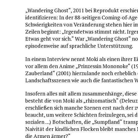
„Wandering Ghost“, 2011 bei Reprodukt erschien
identifizieren: In der 88-seitigen Coming-of-Ag
Schwierigkeiten von Veränderung stehen hier im
Zeilen beginnt: „Irgendetwas stimmt nicht. Irge
Etwas geht vor sich.“ War „Wandering Ghost“ no
episodenweise auf sprachliche Unterstützung.
In einem Interview nennt Moki als einen ihrer Ei
vor allem den Anime „Prinzessin Mononoke“ (199
Zauberland“ (2001) hierzulande noch erheblich e
Landschaftsszenen wie auch die fantastischen
Insofern alles mit allem zusammenhänge, diese V
besteht die von Moki als „rhizomatisch“ (Deleuz
erschließen sich manche Szenen erst nach der zw
braucht, um weitere Schichten freizulegen, sei 
sozialen …) Botschaften, die „Sumpfland“ transp
Naivität der kindlichen Flocken bleibt manches
die Armen ärmer?“