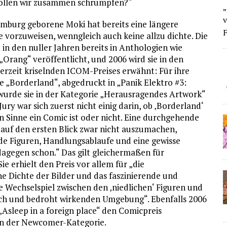
ollen wir zusammen schrumpfen?“
„
v
amburg geborene Moki hat bereits eine längere
F
 vorzuweisen, wenngleich auch keine allzu dichte. Die
 in den nuller Jahren bereits in Anthologien wie
„Orang“ veröffentlicht, und 2006 wird sie in den
erzeit kriselnden ICOM-Preises erwähnt: Für ihre
e „Borderland“, abgedruckt in „Panik Elektro #3:
 wurde sie in der Kategorie „Herausragendes Artwork“
Jury war sich zuerst nicht einig darin, ob ‚Borderland‘
n Sinne ein Comic ist oder nicht. Eine durchgehende
 auf den ersten Blick zwar nicht auszumachen,
e Figuren, Handlungsablaufe und eine gewisse
agegen schon.“ Das gilt gleichermaßen für
ie erhielt den Preis vor allem für „die
e Dichte der Bilder und das faszinierende und
e Wechselspiel zwischen den ‚niedlichen‘ Figuren und
ich und bedroht wirkenden Umgebung“. Ebenfalls 2006
r „Asleep in a foreign place“ den Comicpreis
n der Newcomer-Kategorie.