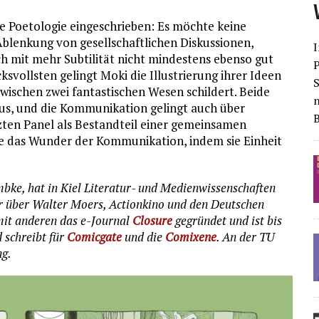
te Poetologie eingeschrieben: Es möchte keine
Ablenkung von gesellschaftlichen Diskussionen,
I
h mit mehr Subtilität nicht mindestens ebenso gut
ksvollsten gelingt Moki die Illustrierung ihrer Ideen
S
zwischen zwei fantastischen Wesen schildert. Beide
us, und die Kommunikation gelingt auch über
zten Panel als Bestandteil einer gemeinsamen
esie das Wunder der Kommunikation, indem sie Einheit
mbke, hat in Kiel Literatur- und Medienwissenschaften
r über Walter Moers, Actionkino und den Deutschen
it anderen das e-Journal
Closure
gegründet und ist bis
 schreibt für
Comicgate
und die
Comixene
. An der TU
ng.