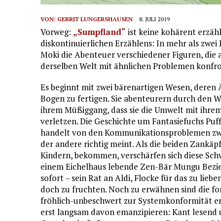
VON:
GERRIT LUNGERSHAUSEN
8. JULI 2019
Vorweg:
„Sumpfland“
ist keine kohärent erzähl
diskontinuierlichen Erzählens: In mehr als zwe
Moki die Abenteuer verschiedener Figuren, die 
derselben Welt mit ähnlichen Problemen konfron
Es beginnt mit zwei bärenartigen Wesen, deren 
Bogen zu fertigen. Sie abenteurern durch den 
ihrem Müßiggang, dass sie die Umwelt mit ihrem 
verletzen. Die Geschichte um Fantasiefuchs Puf
handelt von den Kommunikationsproblemen zwei
der andere richtig meint. Als die beiden Zankäp
Kindern, bekommen, verschärfen sich diese Schwi
einem Eichelhaus lebende Zen-Bär Mungu Bezie
sofort – sein Rat an Aldi, Flocke für das zu lieb
doch zu fruchten. Noch zu erwähnen sind die 
fröhlich-unbeschwert zur Systemkonformität 
erst langsam davon emanzipieren: Kant lesend u