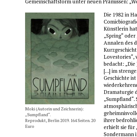
Gemeinschaftsform unter neuen Prämissen: „W
Die 1982 in H
Comicbiografie
Künstlerin hat
„Spring“ oder 
Annalen des d
Kurzgeschicht
Lovestories“,
bedacht: „Die 
[…] im strenge
Geschichte ist
wiederkehrend
Dramaturgie d
„Sumpfland“. S
atmosphärisch
Moki (Autorin und Zeichnerin):
geheimnisvoll
„Sumpfland“.
ihrer bedrohl
Reprodukt, Berlin 2019. 164 Seiten. 20
Euro
erhielt sie fü
Sondermann i