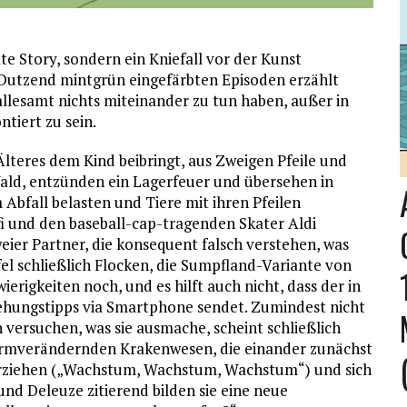
te Story, sondern ein Kniefall vor der Kunst
i Dutzend mintgrün eingefärbten Episoden erzählt
allesamt nichts miteinander zu tun haben, außer in
tiert zu sein.
Älteres dem Kind beibringt, aus Zweigen Pfeile und
Wald, entzünden ein Lagerfeuer und übersehen in
Abfall belasten und Tiere mit ihren Pfeilen
fi und den baseball-cap-tragenden Skater Aldi
er Partner, die konsequent falsch verstehen, was
fel schließlich Flocken, die Sumpfland-Variante von
erigkeiten noch, und es hilft auch nicht, dass der in
hungstipps via Smartphone sendet. Zumindest nicht
en versuchen, was sie ausmache, scheint schließlich
formverändernden Krakenwesen, die einander zunächst
erziehen („Wachstum, Wachstum, Wachstum“) und sich
nd Deleuze zitierend bilden sie eine neue