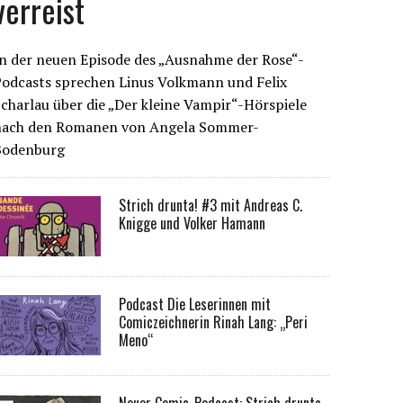
verreist
n der neuen Episode des „Ausnahme der Rose“-
Podcasts sprechen Linus Volkmann und Felix
charlau über die „Der kleine Vampir“-Hörspiele
nach den Romanen von Angela Sommer-
Bodenburg
Strich drunta! #3 mit Andreas C.
Knigge und Volker Hamann
Podcast Die Leserinnen mit
Comiczeichnerin Rinah Lang: „Peri
Meno“
Neuer Comic-Podcast: Strich drunta