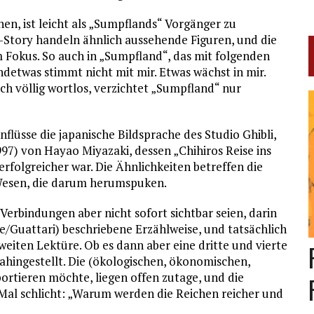
en, ist leicht als „Sumpflands“ Vorgänger zu
e-Story handeln ähnlich aussehende Figuren, und die
 Fokus. So auch in „Sumpfland“, das mit folgenden
ndetwas stimmt nicht mit mir. Etwas wächst in mir.
ch völlig wortlos, verzichtet „Sumpfland“ nur
nflüsse die japanische Bildsprache des Studio Ghibli,
7) von Hayao Miyazaki, dessen „Chihiros Reise ins
rfolgreicher war. Die Ähnlichkeiten betreffen die
 Wesen, die darum herumspuken.
erbindungen aber nicht sofort sichtbar seien, darin
e/Guattari) beschriebene Erzählweise, und tatsächlich
eiten Lektüre. Ob es dann aber eine dritte und vierte
dahingestellt. Die (ökologischen, ökonomischen,
ortieren möchte, liegen offen zutage, und die
 Mal schlicht: „Warum werden die Reichen reicher und