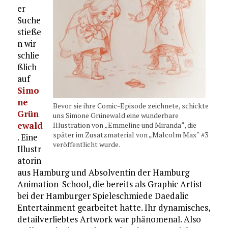
er
Suche
stieße
n wir
schlie
ßlich
auf
Simo
ne
Bevor sie ihre Comic-Episode zeichnete, schickte
Grün
uns Simone Grünewald eine wunderbare
ewald
Illustration von „Emmeline und Miranda“, die
später im Zusatzmaterial von „Malcolm Max“ #3
. Eine
veröffentlicht wurde.
Illustr
atorin
aus Hamburg und Absolventin der Hamburg
Animation-School, die bereits als Graphic Artist
bei der Hamburger Spieleschmiede Daedalic
Entertainment gearbeitet hatte. Ihr dynamisches,
detailverliebtes Artwork war phänomenal. Also