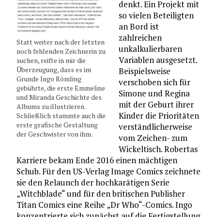
denkt. Ein Projekt mit
so vielen Beteiligten
an Bord ist
zahlreichen
Statt weiter nach der letzten
unkalkulierbaren
noch fehlenden Zeichnerin zu
Variablen ausgesetzt.
suchen, reifte in mir die
Überzeugung, dass es im
Beispielsweise
Grunde Ingo Römling
verschoben sich für
gebührte, die erste Emmeline
Simone und Regina
und Miranda Geschichte des
mit der Geburt ihrer
Albums zu illustrieren.
Kinder die Prioritäten
Schließlich stammte auch die
erste grafische Gestaltung
verständlicherweise
der Geschwister von ihm.
vom Zeichen- zum
Wickeltisch. Robertas
Karriere bekam Ende 2016 einen mächtigen
Schub. Für den US-Verlag Image Comics zeichnete
sie den Relaunch der hochkarätigen Serie
„Witchblade“ und für den britischen Publisher
Titan Comics eine Reihe „Dr Who“-Comics. Ingo
konzentrierte sich zunächst auf die Fertigstellung