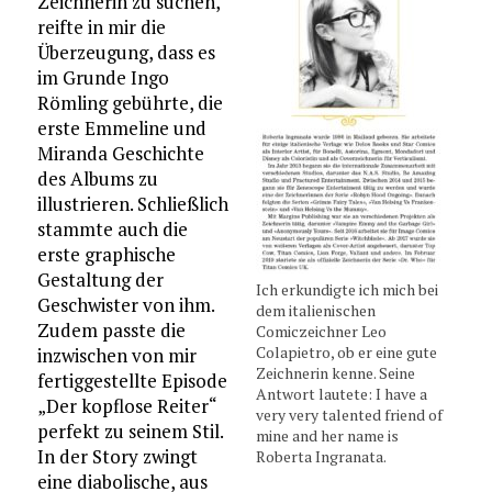
Zeichnerin zu suchen,
reifte in mir die
Überzeugung, dass es
im Grunde Ingo
Römling gebührte, die
erste Emmeline und
Miranda Geschichte
des Albums zu
illustrieren. Schließlich
stammte auch die
erste graphische
Gestaltung der
Ich erkundigte ich mich bei
Geschwister von ihm.
dem italienischen
Zudem passte die
Comiczeichner Leo
Colapietro, ob er eine gute
inzwischen von mir
Zeichnerin kenne. Seine
fertiggestellte Episode
Antwort lautete: I have a
„Der kopflose Reiter“
very very talented friend of
perfekt zu seinem Stil.
mine and her name is
In der Story zwingt
Roberta Ingranata.
eine diabolische, aus