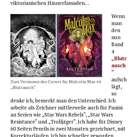
viktorianischen Häuserfassaden…
Wenn
man
den
nun
Band
4
„Blutr
ausch
“
aufsch
Zwei Versionen des Covers für Malcolm Max #4
lägt,
„Blutrausch“.
so
denke ich, bemerkt man den Unterschied. Ich
arbeite als Zeichner mittlerweile auch für Panini
an Serien wie „Star Wars Rebels“, „Star Wars
Resistance“ und „Trolljäger“. Ich habe für Disney
60 Seiten Pencils in zwei Monaten gezeichnet, mit
Korrekturläufen. Ich bin schneller geworden,