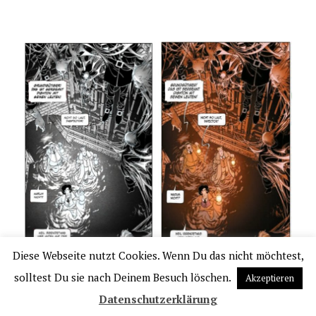
Diese Webseite nutzt Cookies. Wenn Du das nicht möchtest,
Die Geschichte des vierten Albums „Blutrausch“ mausert
solltest Du sie nach Deinem Besuch löschen.
Akzeptieren
sich zunehmend zu einem Albtraum. Nicht auszudenken, was
Datenschutzerklärung
einen noch alles an Schrecknissen auf den folgenden Seiten
erwartet.