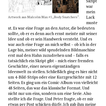
Skript
war
mein
Lack
Artwork aus Malcolm Max #1 „Body Snatchers“.
muste
st. Es war eine Frage an den Autor, die bedeuten
sollte, ob er es denn auch ernst meinte mit seiner
Idee und ob er sein Handwerk versteht. Und es
war auch eine Frage an mich selbst – ob ich in der
Lage bin, meiner wild sprudelnden Bildmaschine
erst mal den Hahn zuzudrehen und – falls es
tatsächlich ein Skript gibt – mich einer fremden
Geschichte, einer neuen eigenständigen
Ideenwelt zu stellen. Schließlich ging es hier nicht
um 4-Bild-Strips oder eine Kurzgeschichte mit 12
Seiten. Es ging um ein Comic-Album von vielleicht
48 Seiten, das war das klassische Format. Und
nicht nur um eins, sondern um eine Serie. Also
stellte ich die Frage. Und Peter fragte, ob er mir
etwas per Post schicken dürfe. Ich gab ihm meine