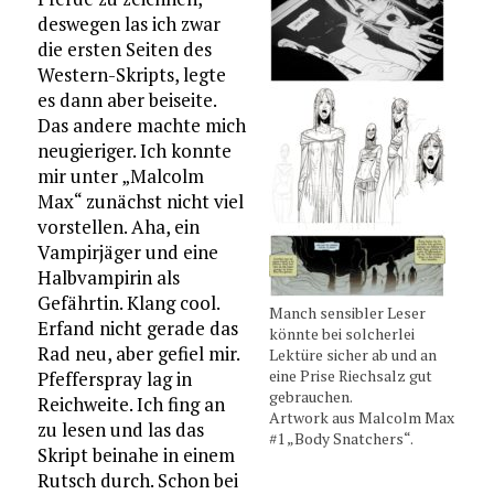
deswegen las ich zwar
die ersten Seiten des
Western-Skripts, legte
es dann aber beiseite.
Das andere machte mich
neugieriger. Ich konnte
mir unter „Malcolm
Max“ zunächst nicht viel
vorstellen. Aha, ein
Vampirjäger und eine
Halbvampirin als
Gefährtin. Klang cool.
Manch sensibler Leser
Erfand nicht gerade das
könnte bei solcherlei
Rad neu, aber gefiel mir.
Lektüre sicher ab und an
eine Prise Riechsalz gut
Pfefferspray lag in
gebrauchen.
Reichweite. Ich fing an
Artwork aus Malcolm Max
zu lesen und las das
#1 „Body Snatchers“.
Skript beinahe in einem
Rutsch durch. Schon bei