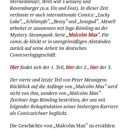
Sternentänzer, Willi will‘s wissen) und
Ravensburger (u.a. Fix und Foxi). In dieser Zeit
verfasste er auch internationale Comics: „Lucky
Luke“, „Schlümpfe“, „Bessy“ und „Isnogud“. Aktuell
arbeitet er zusammen mit Ingo Römling an der
Mystery-Steampunk-Serie „
Malcolm Max
“. Für
comic.de blickt er in unregelmäßigen Abständen
zurück auf seine Arbeit im deutschen
Comicverlagsgeschäft.
Hier
findet sich der 1. Teil,
hier
der 2.,
hier
der 3.
Der vierte und letzte Teil von Peter Mennigens
Rückblick auf die Anfänge von „Malcolm Max“ wird
nicht von ihm, sondern von „Malcolm Max“-
Zeichner Ingo Römling bestritten, der uns mit
folgender Rekapitulation seiner bisherigen Karriere
als Comiczeichner beglückt.
Die Geschichte von „Malcolm Max“ zu erzählen