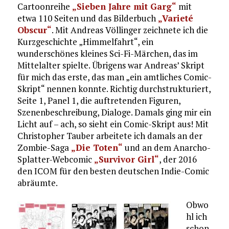
Cartoonreihe
„Sieben Jahre mit Garg“
mit
etwa 110 Seiten und das Bilderbuch
„Varieté
Obscur“
. Mit Andreas Völlinger zeichnete ich die
Kurzgeschichte „Himmelfahrt“, ein
wunderschönes kleines Sci-Fi-Märchen, das im
Mittelalter spielte. Übrigens war Andreas’ Skript
für mich das erste, das man „ein amtliches Comic-
Skript“ nennen konnte. Richtig durchstrukturiert,
Seite 1, Panel 1, die auftretenden Figuren,
Szenenbeschreibung, Dialoge. Damals ging mir ein
Licht auf – ach, so sieht ein Comic-Skript aus! Mit
Christopher Tauber arbeitete ich damals an der
Zombie-Saga
„Die Toten“
und an dem Anarcho-
Splatter-Webcomic
„Survivor Girl“
, der 2016
den ICOM für den besten deutschen Indie-Comic
abräumte.
Obwo
hl ich
schon