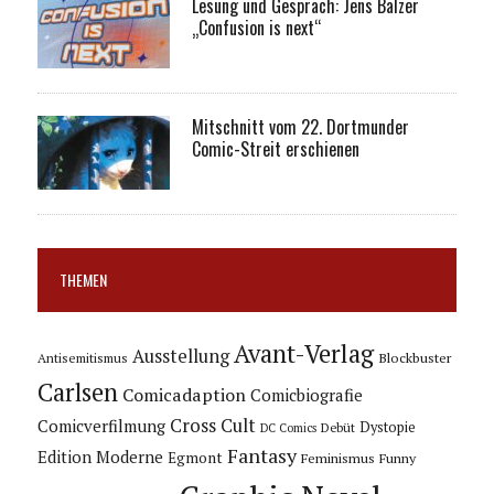
Lesung und Gespräch: Jens Balzer
„Confusion is next“
Mitschnitt vom 22. Dortmunder
Comic-Streit erschienen
THEMEN
Avant-Verlag
Ausstellung
Blockbuster
Antisemitismus
Carlsen
Comicadaption
Comicbiografie
Cross Cult
Comicverfilmung
Dystopie
Debüt
DC Comics
Fantasy
Edition Moderne
Egmont
Feminismus
Funny