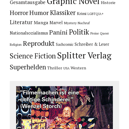
Graphic Novel
Gesamtausgabe
Historie
Horror
Humor
Klassiker
Krimi
LGBTQIA+
Literatur
Manga
Marvel
Mystery
Nachruf
Politik
Panini
Nationalsozialismus
Preise
Queer
Reprodukt
Schreiber & Leser
Sachcomic
Religion
Splitter Verlag
Science Fiction
Superhelden
Thriller
Western
USA