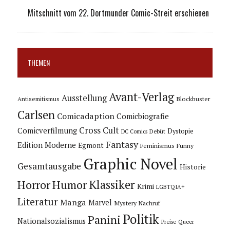
Mitschnitt vom 22. Dortmunder Comic-Streit erschienen
THEMEN
Avant-Verlag
Ausstellung
Blockbuster
Antisemitismus
Carlsen
Comicadaption
Comicbiografie
Cross Cult
Comicverfilmung
Dystopie
Debüt
DC Comics
Fantasy
Edition Moderne
Egmont
Feminismus
Funny
Graphic Novel
Gesamtausgabe
Historie
Horror
Humor
Klassiker
Krimi
LGBTQIA+
Literatur
Manga
Marvel
Mystery
Nachruf
Politik
Panini
Nationalsozialismus
Preise
Queer