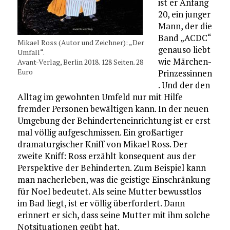
ist er Anfang
20, ein junger
Mann, der die
Band „ACDC“
Mikael Ross (Autor und Zeichner): „Der
genauso liebt
Umfall“.
wie Märchen-
Avant-Verlag, Berlin 2018. 128 Seiten. 28
Euro
Prinzessinnen
. Und der den
Alltag im gewohnten Umfeld nur mit Hilfe
fremder Personen bewältigen kann. In der neuen
Umgebung der Behinderteneinrichtung ist er erst
mal völlig aufgeschmissen. Ein großartiger
dramaturgischer Kniff von Mikael Ross. Der
zweite Kniff: Ross erzählt konsequent aus der
Perspektive der Behinderten. Zum Beispiel kann
man nacherleben, was die geistige Einschränkung
für Noel bedeutet. Als seine Mutter bewusstlos
im Bad liegt, ist er völlig überfordert. Dann
erinnert er sich, dass seine Mutter mit ihm solche
Notsituationen geübt hat.