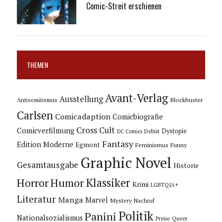
Comic-Streit erschienen
THEMEN
Avant-Verlag
Ausstellung
Blockbuster
Antisemitismus
Carlsen
Comicadaption
Comicbiografie
Cross Cult
Comicverfilmung
Dystopie
Debüt
DC Comics
Fantasy
Edition Moderne
Egmont
Feminismus
Funny
Graphic Novel
Gesamtausgabe
Historie
Horror
Humor
Klassiker
Krimi
LGBTQIA+
Literatur
Manga
Marvel
Mystery
Nachruf
Politik
Panini
Nationalsozialismus
Preise
Queer