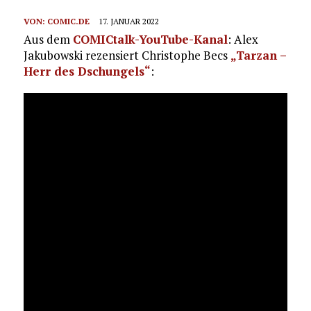
VON:
COMIC.DE
17. JANUAR 2022
Aus dem
COMICtalk-YouTube-Kanal
: Alex
Jakubowski rezensiert Christophe Becs
„Tarzan –
Herr des Dschungels“
: