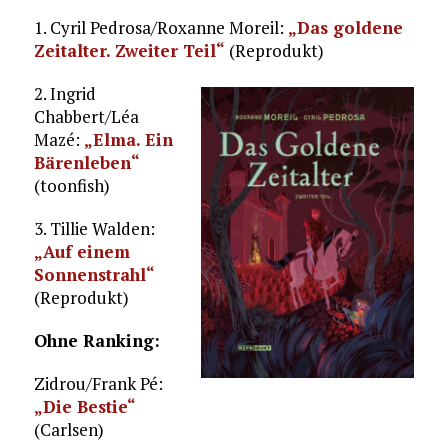
1. Cyril Pedrosa/Roxanne Moreil:
„Das goldene
Zeitalter. Zweiter Teil“
(Reprodukt)
2. Ingrid
Chabbert/Léa
Mazé:
„Elma. Ein
Bärenleben“
(toonfish)
3. Tillie Walden:
„Auf einem
Sonnenstrahl“
(Reprodukt)
Ohne Ranking:
Zidrou/Frank Pé:
„Die Bestie“
(Carlsen)