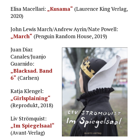
Elisa Macellari:
„Kusama“
(Laurence King Verlag,
2020)
John Lewis March/Andrew Ayrin/Nate Powell:
„March“
(Penguin Random House, 2019)
Juan Diaz
Canales/Juanjo
Guarnido:
„Blacksad. Band
6“
(Carlsen)
Katja Klengel:
„Girlsplaining“
(Reprodukt, 2018)
Liv Strömquist:
„Im Spiegelsaal“
(Avant-Verlag)