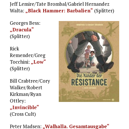
Jeff Lemire/Tate Brombal/Gabriel Hernandez
Walta:
„Black Hammer: Barbalien“
(Splitter)
Georges Bess:
„Dracula“
(Splitter)
Rick
Remender/Greg
Tocchini:
„Low“
(Splitter)
Bill Crabtree/Cory
Walker/Robert
Kirkman/Ryan
Ottley:
„Invincible“
(Cross Cult)
Peter Madsen:
„Walhalla. Gesamtausgabe“