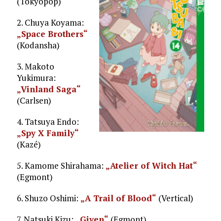
(Tokyopop)
2. Chuya Koyama:
„Space Brothers“
(Kodansha)
3. Makoto
Yukimura:
„Vinland Saga“
(Carlsen)
4. Tatsuya Endo:
„Spy X Family“
(Kazé)
5. Kamome Shirahama:
„Atelier of Witch Hat“
(Egmont)
6. Shuzo Oshimi:
„A Trail of Blood“
(Vertical)
7. Natsuki Kizu:
„Given“
(Egmont)