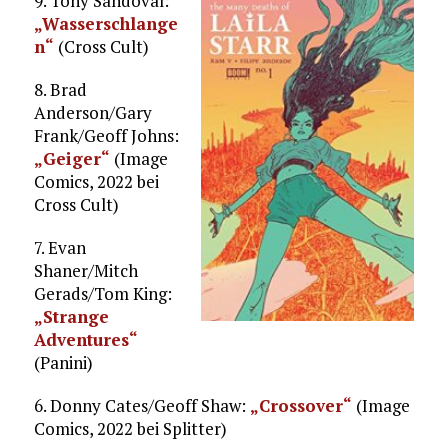
9. Tony Sandoval:
„Wasserschlange
n“
(Cross Cult)
8. Brad
Anderson/Gary
Frank/Geoff Johns:
„Geiger“
(Image
Comics, 2022 bei
Cross Cult)
7. Evan
Shaner/Mitch
Gerads/Tom King:
„Strange
Adventures“
(Panini)
6. Donny Cates/Geoff Shaw:
„Crossover“
(Image
Comics, 2022 bei Splitter)