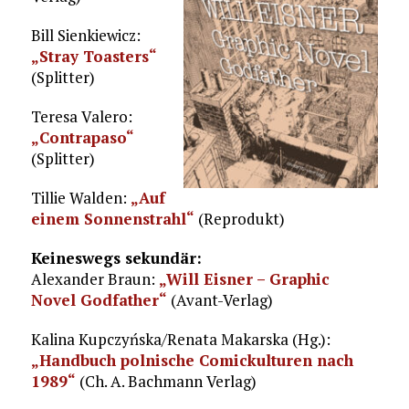
Bill Sienkiewicz:
„Stray Toasters“
(Splitter)
Teresa Valero:
„Contrapaso“
(Splitter)
Tillie Walden:
„Auf
einem Sonnenstrahl“
(Reprodukt)
Keineswegs sekundär:
Alexander Braun:
„Will Eisner – Graphic
Novel Godfather“
(Avant-Verlag)
Kalina Kupczyńska/Renata Makarska (Hg.):
„Handbuch polnische Comickulturen nach
1989“
(Ch. A. Bachmann Verlag)