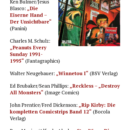
Ken Bulmer/Jesus
Blasco:
„Die
Eiserne Hand –
Der Unsichtbare“
(Panini)
Charles M. Schulz:
„Peanuts Every
Sunday 1991-
1995“
(Fantagraphics)
Walter Neugebauer:
„Winnetou I“
(BSV Verlag)
Ed Brubaker/Sean Phillips:
„Reckless – „Destroy
All Monsters“
(Image Comics)
John Prentice/Fred Dickenson:
„Rip Kirby: Die
kompletten Comicstrips Band 12“
(Bocola
Verlag)