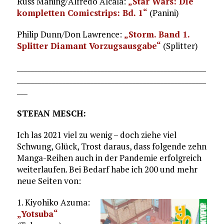
Russ Maning/Alfredo Alcala:
„Star Wars: Die
kompletten Comicstrips: Bd. 1“
(Panini)
Philip Dunn/Don Lawrence:
„Storm. Band 1.
Splitter Diamant Vorzugsausgabe“
(Splitter)
______________________________________________________
______________________________________________________
___
STEFAN MESCH:
Ich las 2021 viel zu wenig – doch ziehe viel
Schwung, Glück, Trost daraus, dass folgende zehn
Manga-Reihen auch in der Pandemie erfolgreich
weiterlaufen. Bei Bedarf habe ich 200 und mehr
neue Seiten von:
1. Kiyohiko Azuma:
„Yotsuba“