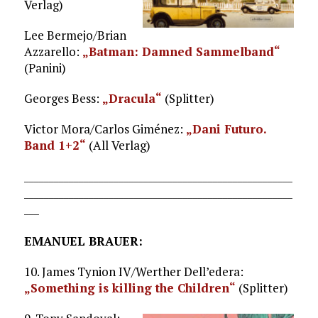
Verlag)
Lee Bermejo/Brian
Azzarello:
„Batman: Damned Sammelband“
(Panini)
Georges Bess:
„Dracula“
(Splitter)
Victor Mora/Carlos Giménez:
„Dani Futuro.
Band 1+2“
(All Verlag)
______________________________________________________
______________________________________________________
___
EMANUEL BRAUER:
10. James Tynion IV/Werther Dell’edera:
„Something is killing the Children“
(Splitter)