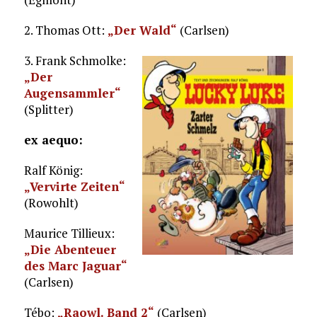
2. Thomas Ott:
„Der Wald“
(Carlsen)
3. Frank Schmolke:
„Der
Augensammler“
(Splitter)
ex aequo:
Ralf König:
„Vervirte Zeiten“
(Rowohlt)
Maurice Tillieux:
„Die Abenteuer
des Marc Jaguar“
(Carlsen)
Tébo:
„Raowl. Band 2“
(Carlsen)