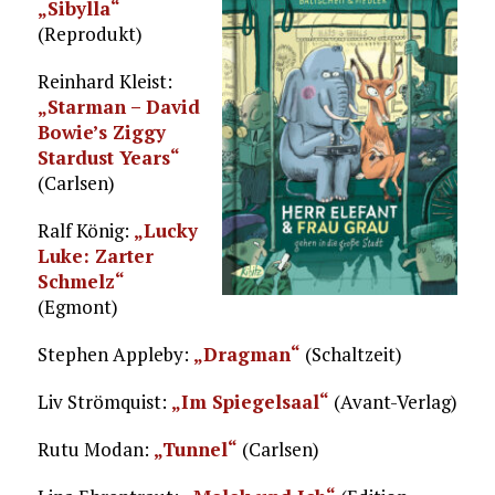
„Sibylla“
(Reprodukt)
Reinhard Kleist:
„Starman – David
Bowie’s Ziggy
Stardust Years“
(Carlsen)
Ralf König:
„Lucky
Luke: Zarter
Schmelz“
(Egmont)
Stephen Appleby:
„Dragman“
(Schaltzeit)
Liv Strömquist:
„Im Spiegelsaal“
(Avant-Verlag)
Rutu Modan:
„Tunnel“
(Carlsen)