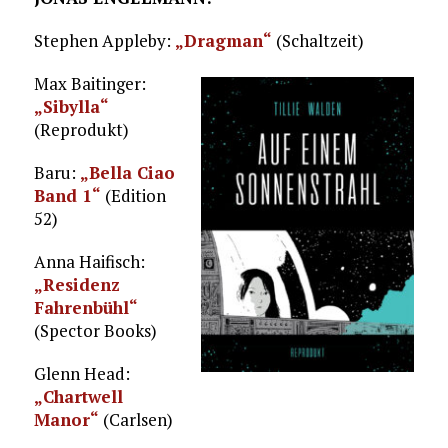
Stephen Appleby:
„Dragman“
(Schaltzeit)
Max Baitinger:
„Sibylla“
(Reprodukt)
Baru:
„Bella Ciao
Band 1“
(Edition
52)
Anna Haifisch:
„Residenz
Fahrenbühl“
(Spector Books)
Glenn Head:
„Chartwell
Manor“
(Carlsen)