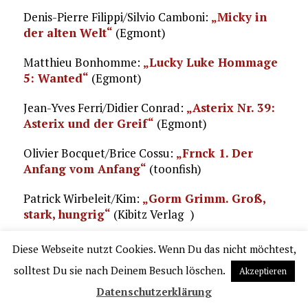
Denis-Pierre Filippi/Silvio Camboni:
„Micky in
der alten Welt“
(Egmont)
Matthieu Bonhomme:
„Lucky Luke Hommage
5: Wanted“
(Egmont)
Jean-Yves Ferri/Didier Conrad:
„Asterix Nr. 39:
Asterix und der Greif“
(Egmont)
Olivier Bocquet/Brice Cossu:
„Frnck 1. Der
Anfang vom Anfang“
(toonfish)
Patrick Wirbeleit/Kim:
„Gorm Grimm. Groß,
stark, hungrig“
(Kibitz Verlag )
Sébastien Goethals:
„Die Zeit der Wilden“
Diese Webseite nutzt Cookies. Wenn Du das nicht möchtest,
(Splitter)
solltest Du sie nach Deinem Besuch löschen.
Akzeptieren
______________________________________________________
Datenschutzerklärung
______________________________________________________