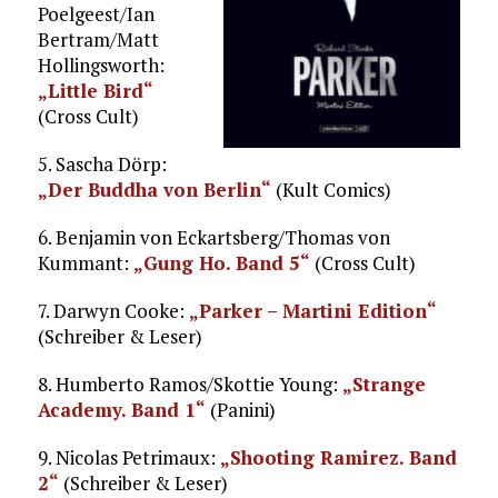
Poelgeest/Ian
Bertram/Matt
Hollingsworth:
„Little Bird“
(Cross Cult)
5. Sascha Dörp:
„Der Buddha von Berlin“
(Kult Comics)
6. Benjamin von Eckartsberg/Thomas von
Kummant:
„Gung Ho. Band 5“
(Cross Cult)
7. Darwyn Cooke:
„Parker – Martini Edition“
(Schreiber & Leser)
8. Humberto Ramos/Skottie Young:
„Strange
Academy. Band 1“
(Panini)
9. Nicolas Petrimaux:
„Shooting Ramirez. Band
2“
(Schreiber & Leser)