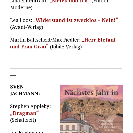
Lina Ehrentraut:
„Melek und Ich“
(Edition
Moderne)
Lea Loos:
„Widerstand ist zwecklos – Nein!“
(Avant-Verlag)
Martin Baltscheid/Max Fiedler:
„Herr Elefant
und Frau Grau“
(Kibitz Verlag)
______________________________________________________
______________________________________________________
___
SVEN
JACHMANN:
Stephen Appleby:
„Dragman“
(Schaltzeit)
Jan Bachmann: