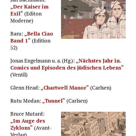
„Der Kaiser im
Exil“
(Editon
Moderne)
Baru:
„Bella Ciao
Band 1“
(Edition
52)
Jonas Engelmann u. a. (Hg.):
„Nächstes Jahr in.
Comics und Episoden des jüdischen Lebens“
(Ventil)
Glenn Head:
„Chartwell Manor“
(Carlsen)
Rutu Modan:
„Tunnel“
(Carlsen)
Bruce Mutard:
„Im Auge des
Zyklons“
(Avant-
Verlag)