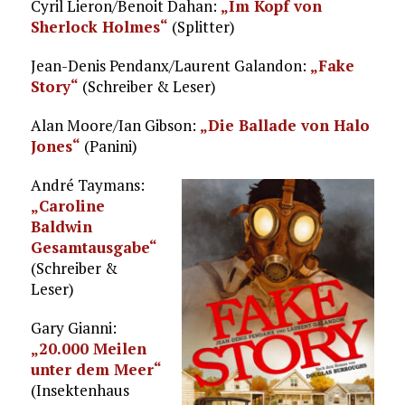
Cyril Lieron/Benoit Dahan:
„Im Kopf von
Sherlock Holmes“
(Splitter)
Jean-Denis Pendanx/Laurent Galandon:
„Fake
Story“
(Schreiber & Leser)
Alan Moore/Ian Gibson:
„Die Ballade von Halo
Jones“
(Panini)
André Taymans:
„Caroline
Baldwin
Gesamtausgabe“
(Schreiber &
Leser)
Gary Gianni:
„20.000 Meilen
unter dem Meer“
(Insektenhaus