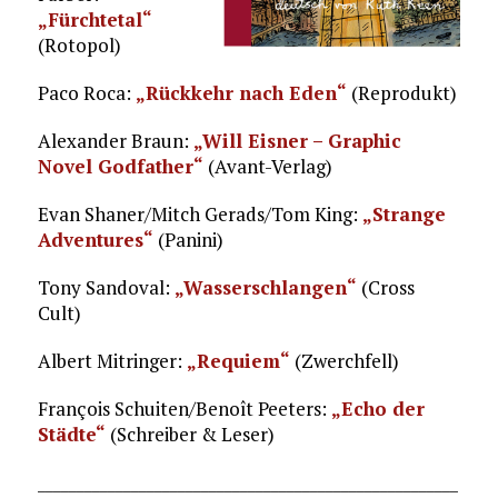
„Fürchtetal“
(Rotopol)
Paco Roca:
„Rückkehr nach Eden“
(Reprodukt)
Alexander Braun:
„Will Eisner – Graphic
Novel Godfather“
(Avant-Verlag)
Evan Shaner/Mitch Gerads/Tom King:
„Strange
Adventures“
(Panini)
Tony Sandoval:
„Wasserschlangen“
(Cross
Cult)
Albert Mitringer:
„Requiem“
(Zwerchfell)
François Schuiten/Benoît Peeters:
„Echo der
Städte“
(Schreiber & Leser)
______________________________________________________