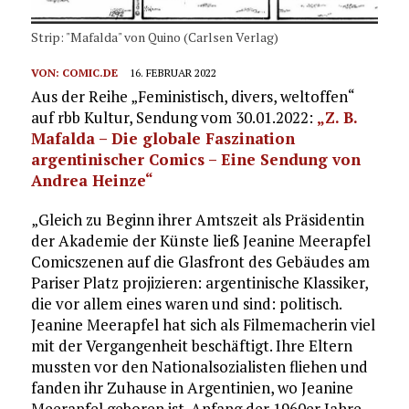
Strip: "Mafalda" von Quino (Carlsen Verlag)
VON:
COMIC.DE
16. FEBRUAR 2022
Aus der Reihe „Feministisch, divers, weltoffen“
auf rbb Kultur, Sendung vom 30.01.2022:
„Z. B.
Mafalda – Die globale Faszination
argentinischer Comics – Eine Sendung von
Andrea Heinze“
„Gleich zu Beginn ihrer Amtszeit als Präsidentin
der Akademie der Künste ließ Jeanine Meerapfel
Comicszenen auf die Glasfront des Gebäudes am
Pariser Platz projizieren: argentinische Klassiker,
die vor allem eines waren und sind: politisch.
Jeanine Meerapfel hat sich als Filmemacherin viel
mit der Vergangenheit beschäftigt. Ihre Eltern
mussten vor den Nationalsozialisten fliehen und
fanden ihr Zuhause in Argentinien, wo Jeanine
Meerapfel geboren ist. Anfang der 1960er Jahre