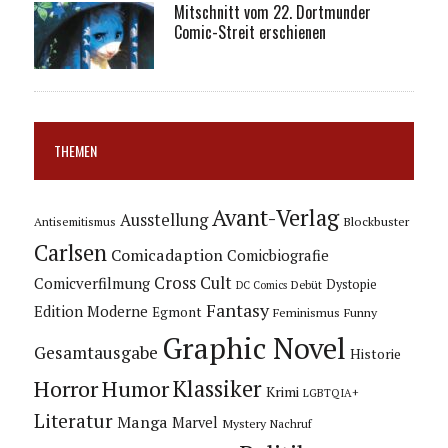
Mitschnitt vom 22. Dortmunder
Comic-Streit erschienen
THEMEN
Avant-Verlag
Ausstellung
Blockbuster
Antisemitismus
Carlsen
Comicadaption
Comicbiografie
Cross Cult
Comicverfilmung
Dystopie
Debüt
DC Comics
Fantasy
Edition Moderne
Egmont
Feminismus
Funny
Graphic Novel
Gesamtausgabe
Historie
Horror
Humor
Klassiker
Krimi
LGBTQIA+
Literatur
Manga
Marvel
Mystery
Nachruf