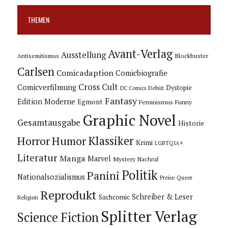
THEMEN
Avant-Verlag
Ausstellung
Blockbuster
Antisemitismus
Carlsen
Comicadaption
Comicbiografie
Cross Cult
Comicverfilmung
Dystopie
Debüt
DC Comics
Fantasy
Edition Moderne
Egmont
Feminismus
Funny
Graphic Novel
Gesamtausgabe
Historie
Horror
Humor
Klassiker
Krimi
LGBTQIA+
Literatur
Manga
Marvel
Mystery
Nachruf
Politik
Panini
Nationalsozialismus
Preise
Queer
Reprodukt
Schreiber & Leser
Sachcomic
Religion
Splitter Verlag
Science Fiction