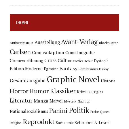
THEMEN
Avant-Verlag
Ausstellung
Blockbuster
Antisemitismus
Carlsen
Comicadaption
Comicbiografie
Cross Cult
Comicverfilmung
Dystopie
Debüt
DC Comics
Fantasy
Edition Moderne
Egmont
Feminismus
Funny
Graphic Novel
Gesamtausgabe
Historie
Horror
Humor
Klassiker
Krimi
LGBTQIA+
Literatur
Manga
Marvel
Mystery
Nachruf
Politik
Panini
Nationalsozialismus
Preise
Queer
Reprodukt
Schreiber & Leser
Sachcomic
Religion