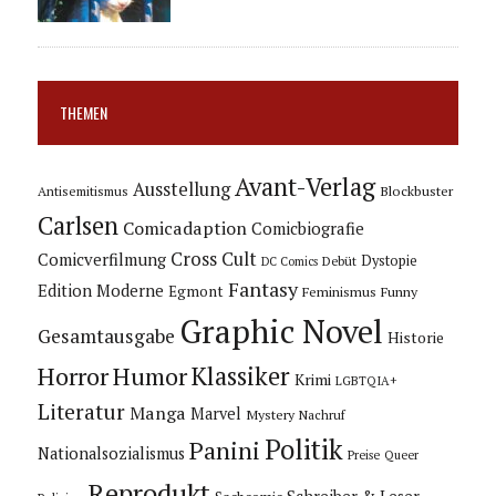
THEMEN
Avant-Verlag
Ausstellung
Blockbuster
Antisemitismus
Carlsen
Comicadaption
Comicbiografie
Cross Cult
Comicverfilmung
Dystopie
Debüt
DC Comics
Fantasy
Edition Moderne
Egmont
Feminismus
Funny
Graphic Novel
Gesamtausgabe
Historie
Horror
Humor
Klassiker
Krimi
LGBTQIA+
Literatur
Manga
Marvel
Mystery
Nachruf
Politik
Panini
Nationalsozialismus
Preise
Queer
Reprodukt