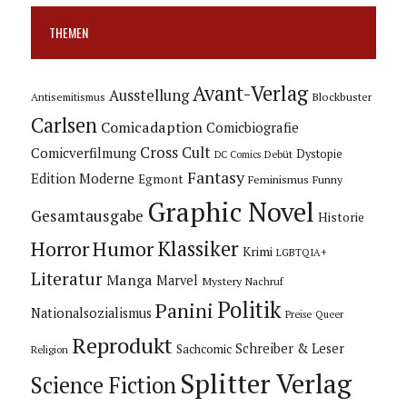
THEMEN
Avant-Verlag
Ausstellung
Blockbuster
Antisemitismus
Carlsen
Comicadaption
Comicbiografie
Cross Cult
Comicverfilmung
Dystopie
Debüt
DC Comics
Fantasy
Edition Moderne
Egmont
Feminismus
Funny
Graphic Novel
Gesamtausgabe
Historie
Horror
Humor
Klassiker
Krimi
LGBTQIA+
Literatur
Manga
Marvel
Mystery
Nachruf
Politik
Panini
Nationalsozialismus
Preise
Queer
Reprodukt
Schreiber & Leser
Sachcomic
Religion
Splitter Verlag
Science Fiction