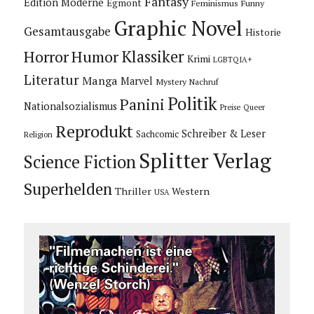
Fantasy
Edition Moderne
Egmont
Feminismus
Funny
Graphic Novel
Gesamtausgabe
Historie
Horror
Humor
Klassiker
Krimi
LGBTQIA+
Literatur
Manga
Marvel
Mystery
Nachruf
Politik
Panini
Nationalsozialismus
Preise
Queer
Reprodukt
Schreiber & Leser
Sachcomic
Religion
Splitter Verlag
Science Fiction
Superhelden
Thriller
Western
USA