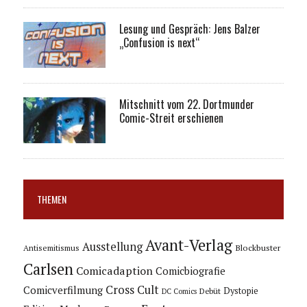
Lesung und Gespräch: Jens Balzer
„Confusion is next“
Mitschnitt vom 22. Dortmunder
Comic-Streit erschienen
THEMEN
Avant-Verlag
Ausstellung
Blockbuster
Antisemitismus
Carlsen
Comicadaption
Comicbiografie
Cross Cult
Comicverfilmung
Dystopie
Debüt
DC Comics