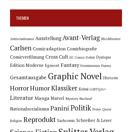
THEMEN
Avant-Verlag
Ausstellung
Blockbuster
Antisemitismus
Carlsen
Comicadaption
Comicbiografie
Cross Cult
Comicverfilmung
Dystopie
Debüt
DC Comics
Fantasy
Edition Moderne
Egmont
Feminismus
Funny
Graphic Novel
Gesamtausgabe
Historie
Horror
Humor
Klassiker
Krimi
LGBTQIA+
Literatur
Manga
Marvel
Mystery
Nachruf
Politik
Panini
Nationalsozialismus
Preise
Queer
Reprodukt
Schreiber & Leser
Sachcomic
Religion
Splitter Verlag