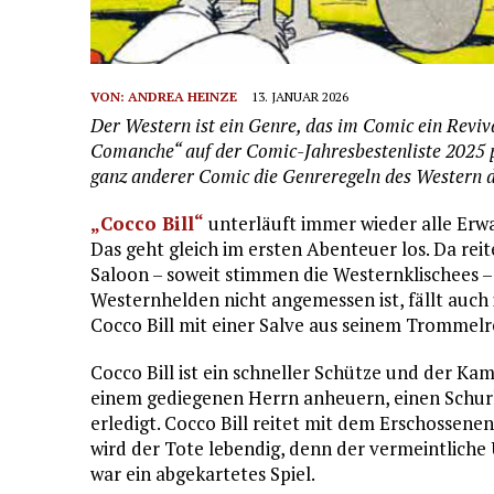
VON:
ANDREA HEINZE
13. JANUAR 2026
Der Western ist ein Genre, das im Comic ein Revi
Comanche“ auf der Comic-Jahresbestenliste 2025 pl
ganz anderer Comic die Genreregeln des Western du
„Cocco Bill“
unterläuft immer wieder alle Erwa
Das geht gleich im ersten Abenteuer los. Da reite
Saloon – soweit stimmen die Westernklischees –
Westernhelden nicht angemessen ist, fällt auch 
Cocco Bill mit einer Salve aus seinem Trommelre
Cocco Bill ist ein schneller Schütze und der Kam
einem gediegenen Herrn anheuern, einen Schurke
erledigt. Cocco Bill reitet mit dem Erschossene
wird der Tote lebendig, denn der vermeintliche Ü
war ein abgekartetes Spiel.