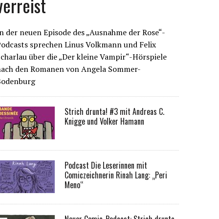
verreist
n der neuen Episode des „Ausnahme der Rose“-
Podcasts sprechen Linus Volkmann und Felix
charlau über die „Der kleine Vampir“-Hörspiele
nach den Romanen von Angela Sommer-
Bodenburg
Strich drunta! #3 mit Andreas C.
Knigge und Volker Hamann
Podcast Die Leserinnen mit
Comiczeichnerin Rinah Lang: „Peri
Meno“
Neuer Comic-Podcast: Strich drunta