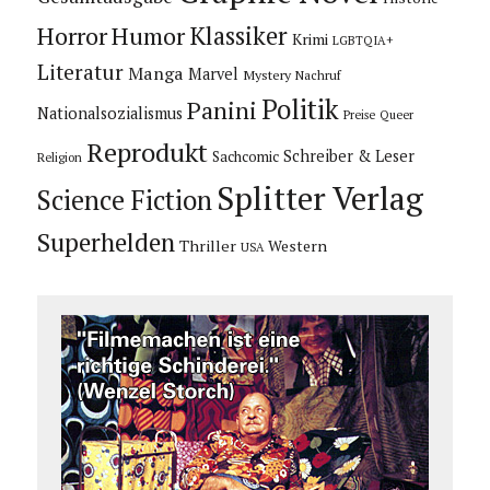
Horror
Humor
Klassiker
Krimi
LGBTQIA+
Literatur
Manga
Marvel
Mystery
Nachruf
Politik
Panini
Nationalsozialismus
Preise
Queer
Reprodukt
Schreiber & Leser
Sachcomic
Religion
Splitter Verlag
Science Fiction
Superhelden
Thriller
Western
USA