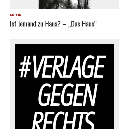
KRITIK
Ist jemand zu Haus? – „Das Haus“