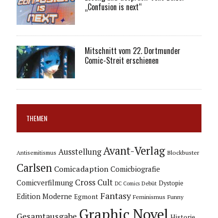
„Confusion is next“
Mitschnitt vom 22. Dortmunder
Comic-Streit erschienen
THEMEN
Avant-Verlag
Ausstellung
Blockbuster
Antisemitismus
Carlsen
Comicadaption
Comicbiografie
Cross Cult
Comicverfilmung
Dystopie
Debüt
DC Comics
Fantasy
Edition Moderne
Egmont
Feminismus
Funny
Graphic Novel
Gesamtausgabe
Historie