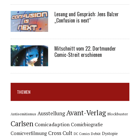
Lesung und Gespräch: Jens Balzer
„Confusion is next“
Mitschnitt vom 22. Dortmunder
Comic-Streit erschienen
THEMEN
Avant-Verlag
Ausstellung
Blockbuster
Antisemitismus
Carlsen
Comicadaption
Comicbiografie
Cross Cult
Comicverfilmung
Dystopie
Debüt
DC Comics