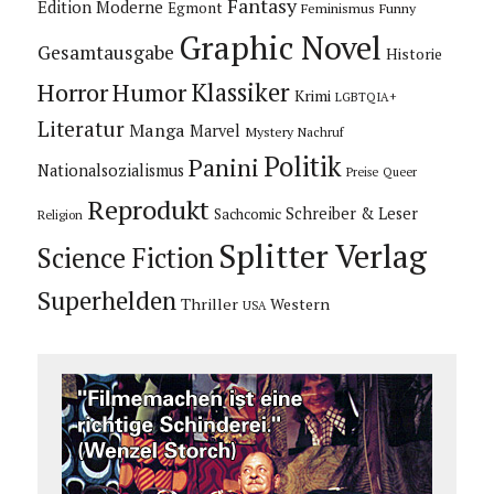
Fantasy
Edition Moderne
Egmont
Feminismus
Funny
Graphic Novel
Gesamtausgabe
Historie
Horror
Humor
Klassiker
Krimi
LGBTQIA+
Literatur
Manga
Marvel
Mystery
Nachruf
Politik
Panini
Nationalsozialismus
Preise
Queer
Reprodukt
Schreiber & Leser
Sachcomic
Religion
Splitter Verlag
Science Fiction
Superhelden
Thriller
Western
USA