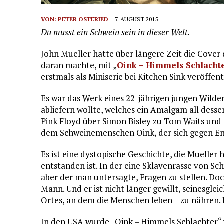
VON:
PETER OSTERIED
7. AUGUST 2015
Du musst ein Schwein sein in dieser Welt.
John Mueller hatte über längere Zeit die Cover d
daran machte, mit „
Oink – Himmels Schlacht
erstmals als Miniserie bei Kitchen Sink veröffen
Es war das Werk eines 22-jährigen jungen Wilden
abliefern wollte, welches ein Amalgam all dessen
Pink Floyd über Simon Bisley zu Tom Waits und Ge
dem Schweinemenschen Oink, der sich gegen En
Es ist eine dystopische Geschichte, die Mueller h
entstanden ist. In der eine Sklavenrasse von Sc
aber der man untersagte, Fragen zu stellen. Doch 
Mann. Und er ist nicht länger gewillt, seinesgl
Ortes, an dem die Menschen leben – zu nähren. D
In den USA wurde „Oink – Himmels Schlachter“ v