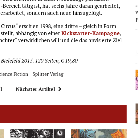
„
ereich tätig ist, hat sechs Jahre daran gearbeitet,
v
berarbeitet, sondern auch neue hinzugefügt.
F
ircus“ erschien 1998, eine dritte – gleich in Form
estellt, abhängig von einer
Kickstarter-Kampagne
,
hter“ verwirklichen will und die das anvisierte Ziel
r, Bielefeld 2015. 120 Seiten, € 19,80
cience Fiction
Splitter Verlag
l
Nächster Artikel