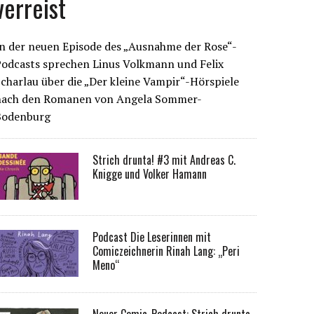
verreist
n der neuen Episode des „Ausnahme der Rose“-
Podcasts sprechen Linus Volkmann und Felix
charlau über die „Der kleine Vampir“-Hörspiele
nach den Romanen von Angela Sommer-
Bodenburg
Strich drunta! #3 mit Andreas C.
Knigge und Volker Hamann
Podcast Die Leserinnen mit
Comiczeichnerin Rinah Lang: „Peri
Meno“
Neuer Comic-Podcast: Strich drunta