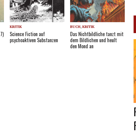
KRITIK
BUCH
,
KRITIK
7)
Science Fiction auf
Das Nichtbildliche tanzt mit
psychoaktiven Substanzen
dem Bildlichen und heult
den Mond an