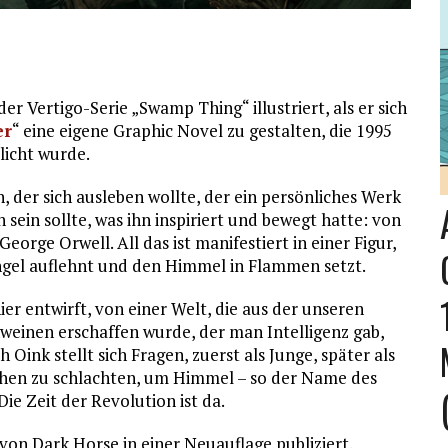
er Vertigo-Serie „Swamp Thing“ illustriert, als er sich
er
“ eine eigene Graphic Novel zu gestalten, die 1995
tlicht wurde.
, der sich ausleben wollte, der ein persönliches Werk
 sein sollte, was ihn inspiriert und bewegt hatte: von
orge Orwell. All das ist manifestiert in einer Figur,
gel auflehnt und den Himmel in Flammen setzt.
ier entwirft, von einer Welt, die aus der unseren
hweinen erschaffen wurde, der man Intelligenz gab,
Oink stellt sich Fragen, zuerst als Junge, später als
eichen zu schlachten, um Himmel – so der Name des
ie Zeit der Revolution ist da.
on Dark Horse in einer Neuauflage publiziert.