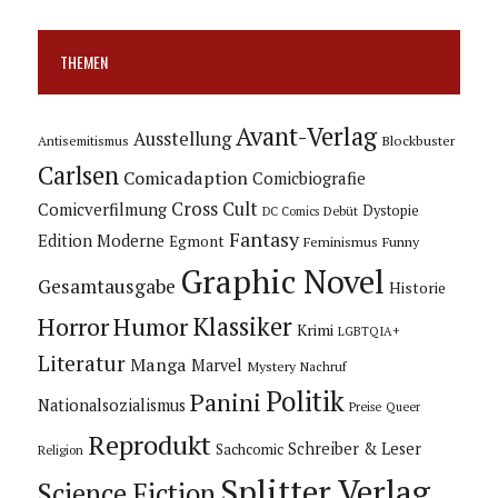
THEMEN
Avant-Verlag
Ausstellung
Blockbuster
Antisemitismus
Carlsen
Comicadaption
Comicbiografie
Cross Cult
Comicverfilmung
Dystopie
Debüt
DC Comics
Fantasy
Edition Moderne
Egmont
Feminismus
Funny
Graphic Novel
Gesamtausgabe
Historie
Horror
Humor
Klassiker
Krimi
LGBTQIA+
Literatur
Manga
Marvel
Mystery
Nachruf
Politik
Panini
Nationalsozialismus
Preise
Queer
Reprodukt
Schreiber & Leser
Sachcomic
Religion
Splitter Verlag
Science Fiction