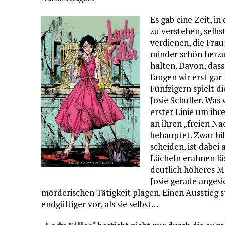
Es gab eine Zeit, in
zu verstehen, selbs
verdienen, die Frau
minder schön herz
halten. Davon, dass
fangen wir erst gar
Fünfzigern spielt d
Josie Schuller. Was 
erster Linie um ihr
an ihren „freien Na
behauptet. Zwar hil
scheiden, ist dabei 
Lächeln erahnen lä
deutlich höheres Ma
Josie gerade angesi
mörderischen Tätigkeit plagen. Einen Ausstieg st
endgültiger vor, als sie selbst…