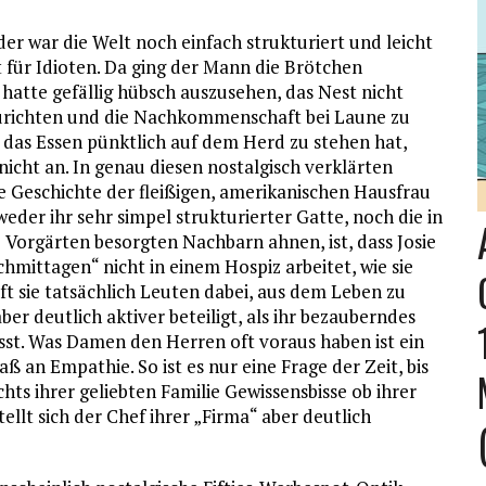
 der war die Welt noch einfach strukturiert und leicht
t für Idioten. Da ging der Mann die Brötchen
 hatte gefällig hübsch auszusehen, das Nest nicht
urichten und die Nachkommenschaft bei Laune zu
 das Essen pünktlich auf dem Herd zu stehen hat,
 nicht an. In genau diesen nostalgisch verklärten
ie Geschichte der fleißigen, amerikanischen Hausfrau
weder ihr sehr simpel strukturierter Gatte, noch die in
e Vorgärten besorgten Nachbarn ahnen, ist, dass Josie
chmittagen“ nicht in einem Hospiz arbeitet, wie sie
ft sie tatsächlich Leuten dabei, aus dem Leben zu
aber deutlich aktiver beteiligt, als ihr bezauberndes
sst. Was Damen den Herren oft voraus haben ist ein
ß an Empathie. So ist es nur eine Frage der Zeit, bis
chts ihrer geliebten Familie Gewissensbisse ob ihrer
ellt sich der Chef ihrer „Firma“ aber deutlich