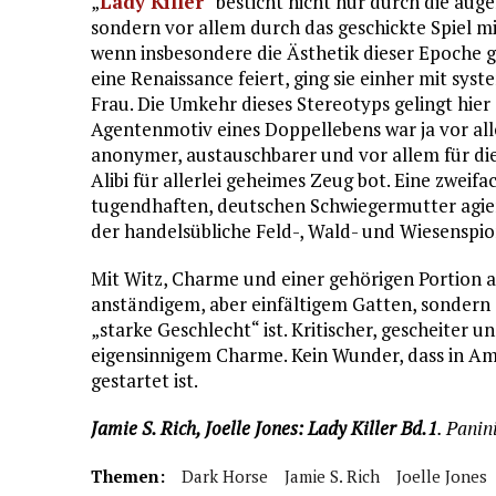
„
Lady Killer
“ besticht nicht nur durch die aug
sondern vor allem durch das geschickte Spiel mi
wenn insbesondere die Ästhetik dieser Epoche g
eine Renaissance feiert, ging sie einher mit sy
Frau. Die Umkehr dieses Stereotyps gelingt hier 
Agentenmotiv eines Doppellebens war ja vor al
anonymer, austauschbarer und vor allem für die
Alibi für allerlei geheimes Zeug bot. Eine zweif
tugendhaften, deutschen Schwiegermutter agiert,
der handelsübliche Feld-, Wald- und Wiesenspio
Mit Witz, Charme und einer gehörigen Portion at
anständigem, aber einfältigem Gatten, sondern 
„starke Geschlecht“ ist. Kritischer, gescheiter 
eigensinnigem Charme. Kein Wunder, dass in Ame
gestartet ist.
Jamie S. Rich, Joelle Jones: Lady Killer Bd.1
. Panin
Themen:
Dark Horse
Jamie S. Rich
Joelle Jones