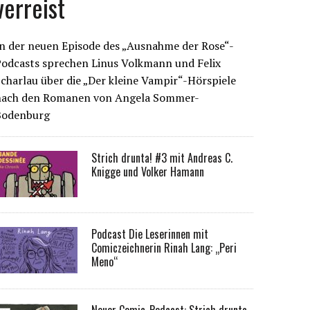
verreist
n der neuen Episode des „Ausnahme der Rose“-
Podcasts sprechen Linus Volkmann und Felix
charlau über die „Der kleine Vampir“-Hörspiele
nach den Romanen von Angela Sommer-
Bodenburg
Strich drunta! #3 mit Andreas C.
Knigge und Volker Hamann
Podcast Die Leserinnen mit
Comiczeichnerin Rinah Lang: „Peri
Meno“
Neuer Comic-Podcast: Strich drunta