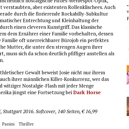
enscheinlich nostalgische Fifties-Werbespot-Optik,
„
t verstaubten, aber existenten Rollenklischees. Auch
v
erade durch die florierende Rockabilly-Subkultur
F
stematischer Entrechtung und Kleinhaltung der
durch einen cleveren Kunstgriff. Das klassische
lem dem Ernährer einer Familie vorbehalten, dessen
 Familie oft unerreichbarer Bürojob ein perfektes
ache Mutter, die unter den strengen Augen ihrer
 muss sich da schon deutlich pfiffiger anstellen als
n.
hletischer Gewalt beweist Josie nicht nur ihrem
auch ihrer männlichen Killer-Konkurrenz, wer das
und witziger Nostalgie-Flash mit jeder Menge
rika jüngst eine Fortsetzung bei
Dark Horse
i, Stuttgart 2016. Softcover, 140 Seiten, € 16,99
Panini
Thriller