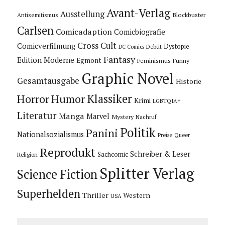
Avant-Verlag
Ausstellung
Blockbuster
Antisemitismus
Carlsen
Comicadaption
Comicbiografie
Cross Cult
Comicverfilmung
Dystopie
Debüt
DC Comics
Fantasy
Edition Moderne
Egmont
Feminismus
Funny
Graphic Novel
Gesamtausgabe
Historie
Horror
Humor
Klassiker
Krimi
LGBTQIA+
Literatur
Manga
Marvel
Mystery
Nachruf
Politik
Panini
Nationalsozialismus
Preise
Queer
Reprodukt
Schreiber & Leser
Sachcomic
Religion
Splitter Verlag
Science Fiction
Superhelden
Thriller
Western
USA